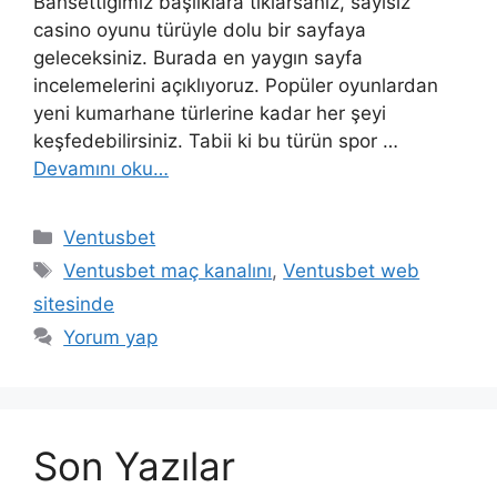
Bahsettiğimiz başlıklara tıklarsanız, sayısız
casino oyunu türüyle dolu bir sayfaya
geleceksiniz. Burada en yaygın sayfa
incelemelerini açıklıyoruz. Popüler oyunlardan
yeni kumarhane türlerine kadar her şeyi
keşfedebilirsiniz. Tabii ki bu türün spor …
Devamını oku…
Kategoriler
Ventusbet
Etiketler
Ventusbet maç kanalını
,
Ventusbet web
sitesinde
Yorum yap
Son Yazılar