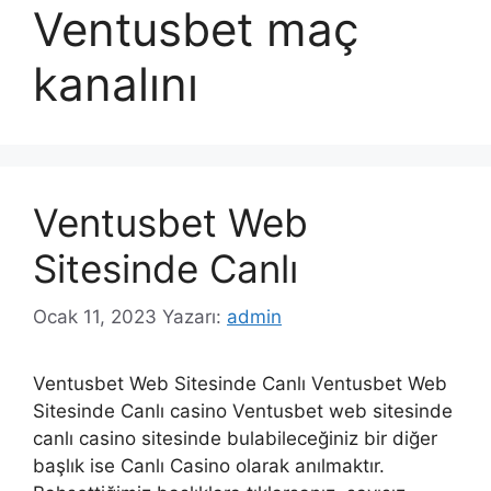
Ventusbet maç
kanalını
Ventusbet Web
Sitesinde Canlı
Ocak 11, 2023
Yazarı:
admin
Ventusbet Web Sitesinde Canlı Ventusbet Web
Sitesinde Canlı casino Ventusbet web sitesinde
canlı casino sitesinde bulabileceğiniz bir diğer
başlık ise Canlı Casino olarak anılmaktır.