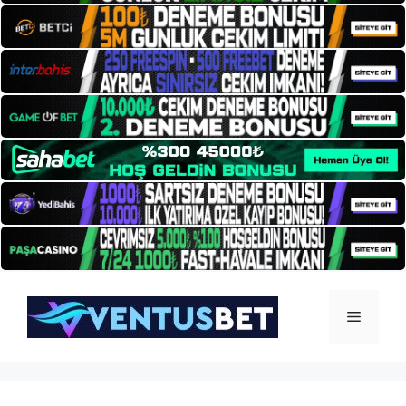
İçeriğe
atla
Menü