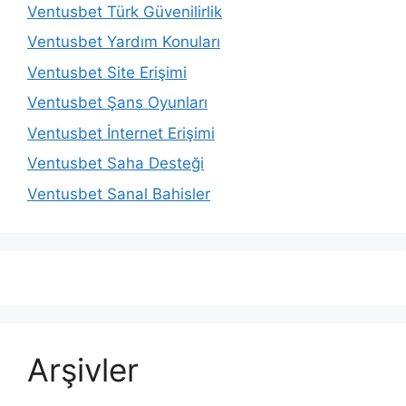
Ventusbet Türk Güvenilirlik
Ventusbet Yardım Konuları
Ventusbet Site Erişimi
Ventusbet Şans Oyunları
Ventusbet İnternet Erişimi
Ventusbet Saha Desteği
Ventusbet Sanal Bahisler
Arşivler