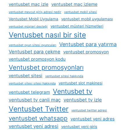
ventusbet maç izle
ventusbet maç izleme
ventusbet mevcut giriş adresi nedir
ventusbet mobil sitesi
Ventusbet Mobil Uygulama
ventusbet mobil uygulaması
ventusbet müşteri hizmetleri
ventusbet müşteri desteği
Ventusbet nasıl bir site
Ventusbet para yatırma
ventusbet oyun sitesi oyuncuları
Ventusbet para çekme
ventusbet promosyon
ventusbet promosyon kodu
Ventusbet promosyonları
ventusbet sitesi
ventusbet sitesi hakkında
ventusbet slot makinesi
ventusbet sitesi sitesi hakkında
Ventusbet tv
ventusbet telegram
ventusbet tv canli maç
ventusbet tv izle
Ventusbet Twitter
ventusbet twitter adresi
ventusbet whatsapp
ventusbet yeni adres
ventusbet yeni adresi
ventusbet yeni giris