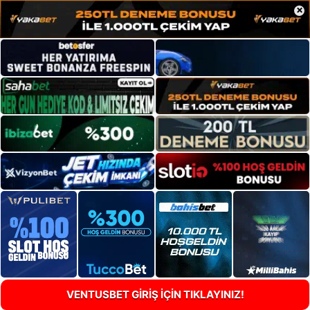
×
VENTUSBET GİRİŞ İÇİN TIKLAYINIZ!