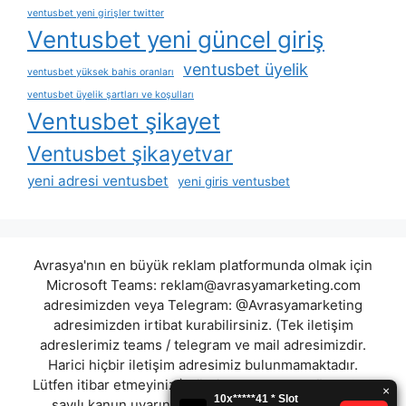
ventusbet yeni girişler twitter
Ventusbet yeni güncel giriş
ventusbet üyelik
ventusbet yüksek bahis oranları
ventusbet üyelik şartları ve koşulları
Ventusbet şikayet
Ventusbet şikayetvar
yeni adresi ventusbet
yeni giris ventusbet
Avrasya'nın en büyük reklam platformunda olmak için
Microsoft Teams:
reklam@avrasyamarketing.com
adresimizden veya Telegram: @Avrasyamarketing
adresimizden irtibat kurabilirsiniz. (Tek iletişim
adreslerimiz teams / telegram ve mail adresimizdir.
Harici hiçbir iletişim adresimiz bulunmamaktadır.
Lütfen itibar etmeyiniz.) Türkiye yasalarına göre 7258
sayılı kanun uyarınca yasa dışı bahis oynamanın