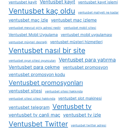
Ventusbet kayıt
ventusbet kayit
ventusbet kayıt i̇şlemi
Ventusbet kaç oldu
ventusbet maliyeti ne kadar
ventusbet maç izle
ventusbet maç izleme
ventusbet mevcut giriş adresi nedir
ventusbet mobil sitesi
Ventusbet Mobil Uygulama
ventusbet mobil uygulaması
ventusbet müşteri hizmetleri
ventusbet müşteri desteği
Ventusbet nasıl bir site
Ventusbet para yatırma
ventusbet oyun sitesi oyuncuları
Ventusbet para çekme
ventusbet promosyon
ventusbet promosyon kodu
Ventusbet promosyonları
ventusbet sitesi
ventusbet sitesi hakkında
ventusbet slot makinesi
ventusbet sitesi sitesi hakkında
Ventusbet tv
ventusbet telegram
ventusbet tv canli maç
ventusbet tv izle
Ventusbet Twitter
ventusbet twitter adresi