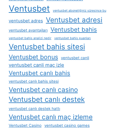
Ventusbet
ventusbet aboneliğiniz süresince bu
Ventusbet adresi
ventusbet adres
Ventusbet bahis
ventusbet avantajları
ventusbet bahis analizi nedir
ventusbet bahis puanları
Ventusbet bahis sitesi
Ventusbet bonus
ventusbet canli
ventusbet canli maç izle
Ventusbet canlı bahis
ventusbet canlı bahis sitesi
Ventusbet canlı casino
Ventusbet canlı destek
ventusbet canlı destek hattı
Ventusbet canlı maç izleme
Ventusbet Casino
ventusbet casino games