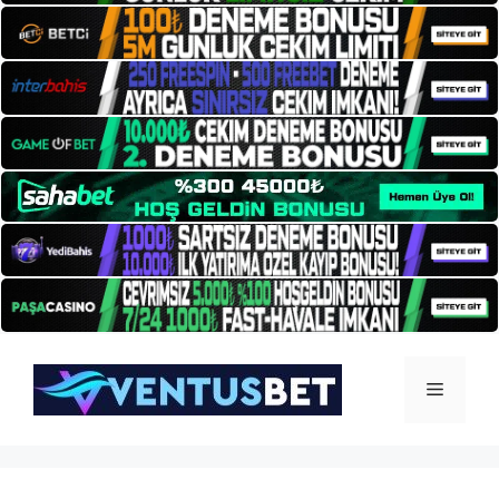
İçeriğe
atla
Menü