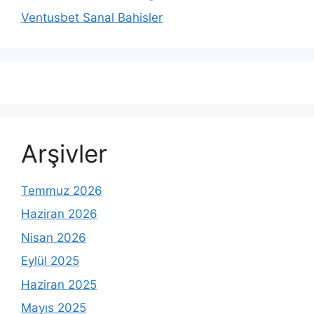
Ventusbet Sanal Bahisler
Arşivler
Temmuz 2026
Haziran 2026
Nisan 2026
Eylül 2025
Haziran 2025
Mayıs 2025