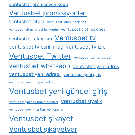
ventusbet promosyon kodu
Ventusbet promosyonları
ventusbet sitesi
ventusbet sitesi hakkında
ventusbet slot makinesi
ventusbet sitesi sitesi hakkında
Ventusbet tv
ventusbet telegram
ventusbet tv canli maç
ventusbet tv izle
Ventusbet Twitter
ventusbet twitter adresi
ventusbet whatsapp
ventusbet yeni adres
ventusbet yeni adresi
ventusbet yeni giris
ventusbet yeni girişler twitter
Ventusbet yeni güncel giriş
ventusbet üyelik
ventusbet yüksek bahis oranları
ventusbet üyelik şartları ve koşulları
Ventusbet şikayet
Ventusbet şikayetvar