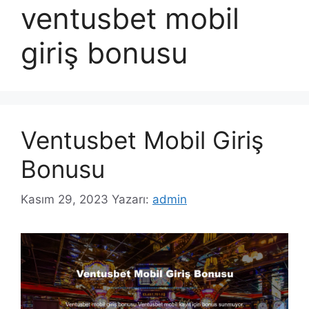
ventusbet mobil
giriş bonusu
Ventusbet Mobil Giriş
Bonusu
Kasım 29, 2023
Yazarı:
admin