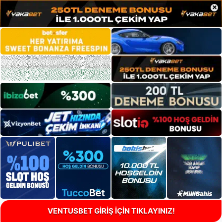
×
VENTUSBET GİRİŞ İÇİN TIKLAYINIZ!