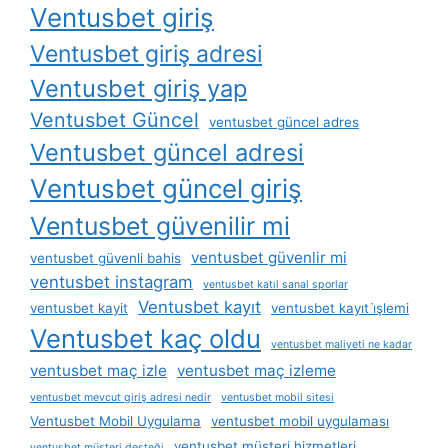
Ventusbet giriş
Ventusbet giriş adresi
Ventusbet giriş yap
Ventusbet Güncel
ventusbet güncel adres
Ventusbet güncel adresi
Ventusbet güncel giriş
Ventusbet güvenilir mi
ventusbet güvenlir mi
ventusbet güvenli bahis
ventusbet instagram
ventusbet katıl sanal sporlar
Ventusbet kayıt
ventusbet kayit
ventusbet kayıt i̇şlemi
Ventusbet kaç oldu
ventusbet maliyeti ne kadar
ventusbet maç izle
ventusbet maç izleme
ventusbet mevcut giriş adresi nedir
ventusbet mobil sitesi
Ventusbet Mobil Uygulama
ventusbet mobil uygulaması
ventusbet müşteri hizmetleri
ventusbet müşteri desteği