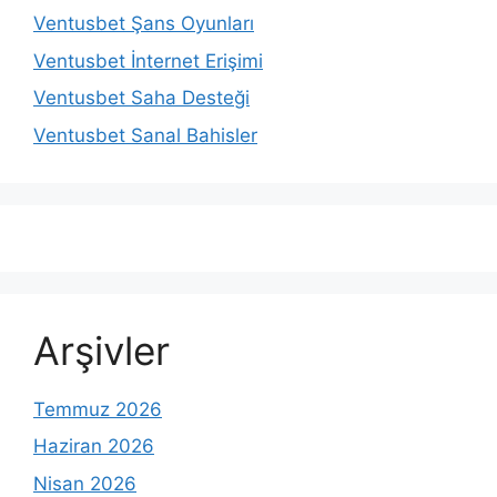
Ventusbet Şans Oyunları
Ventusbet İnternet Erişimi
Ventusbet Saha Desteği
Ventusbet Sanal Bahisler
Arşivler
Temmuz 2026
Haziran 2026
Nisan 2026