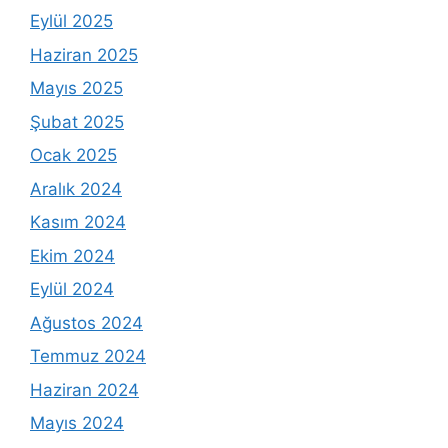
Eylül 2025
Haziran 2025
Mayıs 2025
Şubat 2025
Ocak 2025
Aralık 2024
Kasım 2024
Ekim 2024
Eylül 2024
Ağustos 2024
Temmuz 2024
Haziran 2024
Mayıs 2024