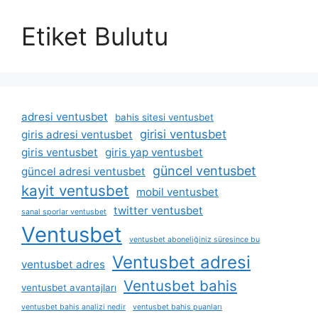
Etiket Bulutu
adresi ventusbet
bahis sitesi ventusbet
girisi ventusbet
giris adresi ventusbet
giris ventusbet
giris yap ventusbet
güncel ventusbet
güncel adresi ventusbet
kayit ventusbet
mobil ventusbet
twitter ventusbet
sanal sporlar ventusbet
Ventusbet
ventusbet aboneliğiniz süresince bu
Ventusbet adresi
ventusbet adres
Ventusbet bahis
ventusbet avantajları
ventusbet bahis analizi nedir
ventusbet bahis puanları