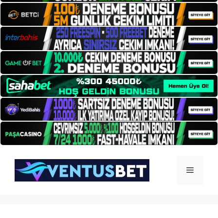
İçeriğe
atla
Menü