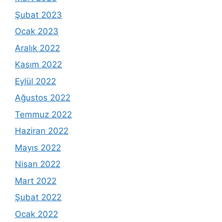
Şubat 2023
Ocak 2023
Aralık 2022
Kasım 2022
Eylül 2022
Ağustos 2022
Temmuz 2022
Haziran 2022
Mayıs 2022
Nisan 2022
Mart 2022
Şubat 2022
Ocak 2022