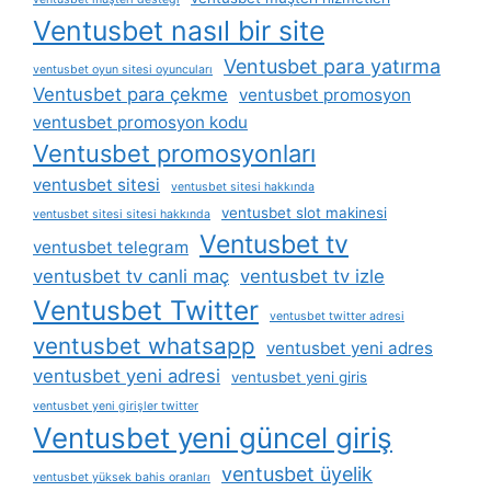
Ventusbet nasıl bir site
Ventusbet para yatırma
ventusbet oyun sitesi oyuncuları
Ventusbet para çekme
ventusbet promosyon
ventusbet promosyon kodu
Ventusbet promosyonları
ventusbet sitesi
ventusbet sitesi hakkında
ventusbet slot makinesi
ventusbet sitesi sitesi hakkında
Ventusbet tv
ventusbet telegram
ventusbet tv canli maç
ventusbet tv izle
Ventusbet Twitter
ventusbet twitter adresi
ventusbet whatsapp
ventusbet yeni adres
ventusbet yeni adresi
ventusbet yeni giris
ventusbet yeni girişler twitter
Ventusbet yeni güncel giriş
ventusbet üyelik
ventusbet yüksek bahis oranları