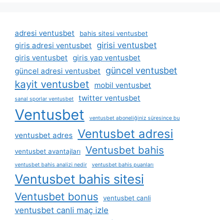
adresi ventusbet
bahis sitesi ventusbet
girisi ventusbet
giris adresi ventusbet
giris ventusbet
giris yap ventusbet
güncel ventusbet
güncel adresi ventusbet
kayit ventusbet
mobil ventusbet
twitter ventusbet
sanal sporlar ventusbet
Ventusbet
ventusbet aboneliğiniz süresince bu
Ventusbet adresi
ventusbet adres
Ventusbet bahis
ventusbet avantajları
ventusbet bahis analizi nedir
ventusbet bahis puanları
Ventusbet bahis sitesi
Ventusbet bonus
ventusbet canli
ventusbet canli maç izle