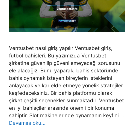
Ventusbet nasıl giriş yapılır Ventusbet giriş,
futbol bahisleri. Bu yazımızda Ventusbet
şirketine güvenilip güvenilemeyeceği sorusunu
ele alacağız. Bunu yaparak, bahis sektöründe
bahis oynamak isteyen bireylerin isteklerini
anlayacak ve kar elde etmeye yönelik stratejiler
keşfedeceksiniz. Bir bahis platformu olarak
şirket çeşitli seçenekler sunmaktadır. Ventusbet
en iyi bahisçiler arasında önemli bir konuma
sahiptir. Slot makinelerinde oynamanın keyfini …
Devamını oku…