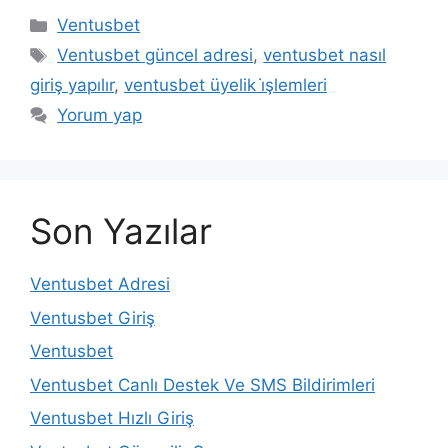
Kategoriler
Ventusbet
Etiketler
Ventusbet güncel adresi
,
ventusbet nasıl
giriş yapılır
,
ventusbet üyelik i̇şlemleri
Yorum yap
Son Yazılar
Ventusbet Adresi
Ventusbet Giriş
Ventusbet
Ventusbet Canlı Destek Ve SMS Bildirimleri
Ventusbet Hızlı Giriş