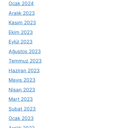
Ocak 2024
Aralık 2023
Kasım 2023
Ekim 2023
Eylül 2023
Ağustos 2023
Temmuz 2023
Haziran 2023
Mayıs 2023
Nisan 2023
Mart 2023
Şubat 2023
Ocak 2023
Aralık 2022