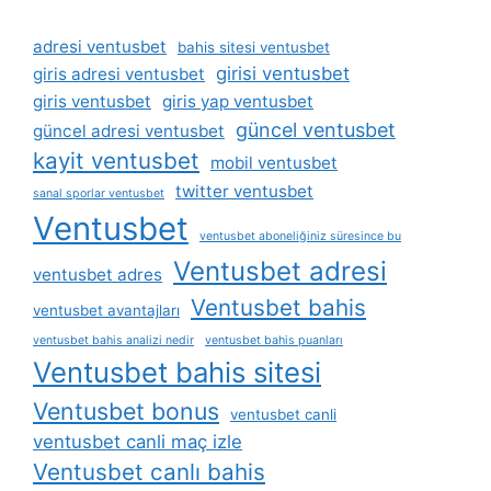
adresi ventusbet
bahis sitesi ventusbet
girisi ventusbet
giris adresi ventusbet
giris ventusbet
giris yap ventusbet
güncel ventusbet
güncel adresi ventusbet
kayit ventusbet
mobil ventusbet
twitter ventusbet
sanal sporlar ventusbet
Ventusbet
ventusbet aboneliğiniz süresince bu
Ventusbet adresi
ventusbet adres
Ventusbet bahis
ventusbet avantajları
ventusbet bahis analizi nedir
ventusbet bahis puanları
Ventusbet bahis sitesi
Ventusbet bonus
ventusbet canli
ventusbet canli maç izle
Ventusbet canlı bahis