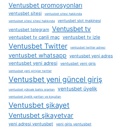
Ventusbet promosyonları
ventusbet sitesi
ventusbet sitesi hakkında
ventusbet slot makinesi
ventusbet sitesi sitesi hakkında
Ventusbet tv
ventusbet telegram
ventusbet tv canli maç
ventusbet tv izle
Ventusbet Twitter
ventusbet twitter adresi
ventusbet whatsapp
ventusbet yeni adres
ventusbet yeni adresi
ventusbet yeni giris
ventusbet yeni girişler twitter
Ventusbet yeni güncel giriş
ventusbet üyelik
ventusbet yüksek bahis oranları
ventusbet üyelik şartları ve koşulları
Ventusbet şikayet
Ventusbet şikayetvar
yeni adresi ventusbet
yeni giris ventusbet