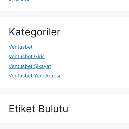
Kategoriler
Ventusbet
Ventusbet Giriş
Ventusbet Şikayet
Ventusbet Yeni Adresi
Etiket Bulutu