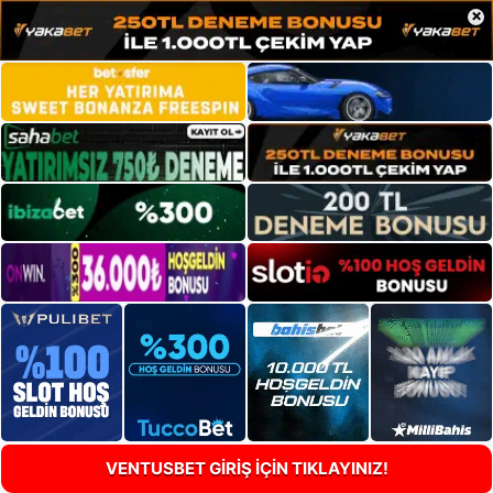
×
VENTUSBET GİRİŞ İÇİN TIKLAYINIZ!