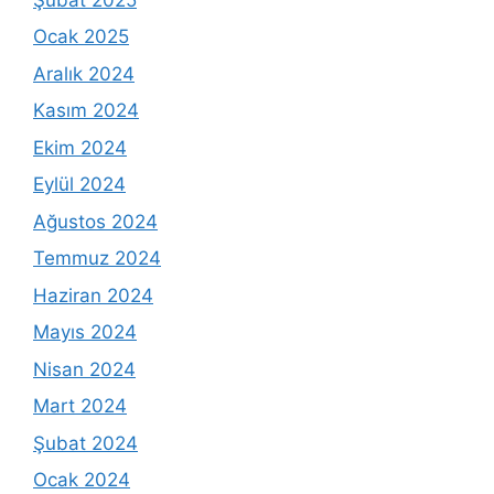
Ocak 2025
Aralık 2024
Kasım 2024
Ekim 2024
Eylül 2024
Ağustos 2024
Temmuz 2024
Haziran 2024
Mayıs 2024
Nisan 2024
Mart 2024
Şubat 2024
Ocak 2024