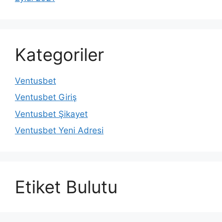
Kategoriler
Ventusbet
Ventusbet Giriş
Ventusbet Şikayet
Ventusbet Yeni Adresi
Etiket Bulutu