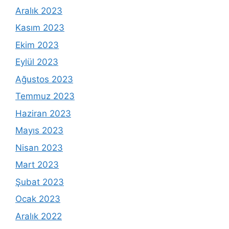
Aralık 2023
Kasım 2023
Ekim 2023
Eylül 2023
Ağustos 2023
Temmuz 2023
Haziran 2023
Mayıs 2023
Nisan 2023
Mart 2023
Şubat 2023
Ocak 2023
Aralık 2022