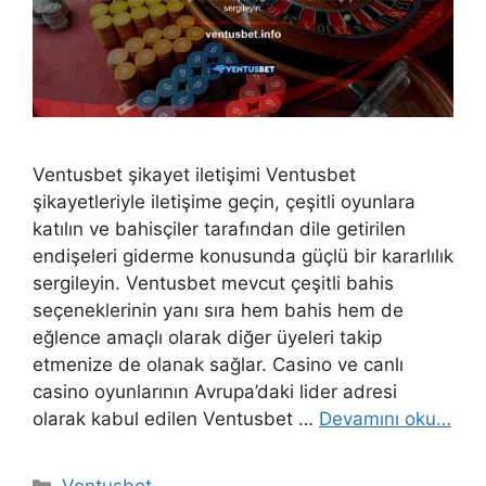
Ventusbet şikayet iletişimi Ventusbet
şikayetleriyle iletişime geçin, çeşitli oyunlara
katılın ve bahisçiler tarafından dile getirilen
endişeleri giderme konusunda güçlü bir kararlılık
sergileyin. Ventusbet mevcut çeşitli bahis
seçeneklerinin yanı sıra hem bahis hem de
eğlence amaçlı olarak diğer üyeleri takip
etmenize de olanak sağlar. Casino ve canlı
casino oyunlarının Avrupa’daki lider adresi
olarak kabul edilen Ventusbet …
Devamını oku…
Kategoriler