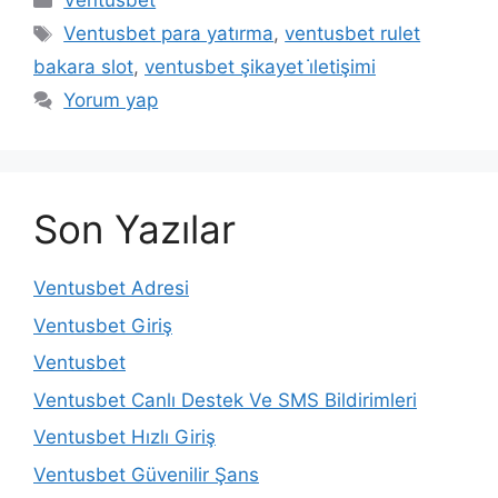
Ventusbet
Etiketler
Ventusbet para yatırma
,
ventusbet rulet
bakara slot
,
ventusbet şikayet i̇letişimi
Yorum yap
Son Yazılar
Ventusbet Adresi
Ventusbet Giriş
Ventusbet
Ventusbet Canlı Destek Ve SMS Bildirimleri
Ventusbet Hızlı Giriş
Ventusbet Güvenilir Şans