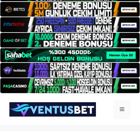
İçeriğe
atla
Menü