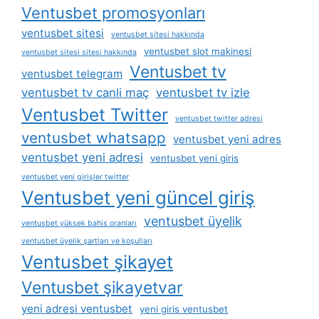
Ventusbet promosyonları
ventusbet sitesi
ventusbet sitesi hakkında
ventusbet slot makinesi
ventusbet sitesi sitesi hakkında
Ventusbet tv
ventusbet telegram
ventusbet tv canli maç
ventusbet tv izle
Ventusbet Twitter
ventusbet twitter adresi
ventusbet whatsapp
ventusbet yeni adres
ventusbet yeni adresi
ventusbet yeni giris
ventusbet yeni girişler twitter
Ventusbet yeni güncel giriş
ventusbet üyelik
ventusbet yüksek bahis oranları
ventusbet üyelik şartları ve koşulları
Ventusbet şikayet
Ventusbet şikayetvar
yeni adresi ventusbet
yeni giris ventusbet