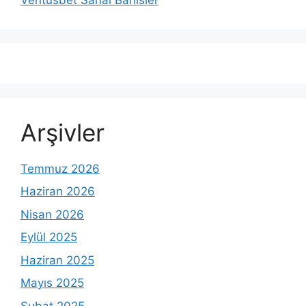
Arşivler
Temmuz 2026
Haziran 2026
Nisan 2026
Eylül 2025
Haziran 2025
Mayıs 2025
Şubat 2025