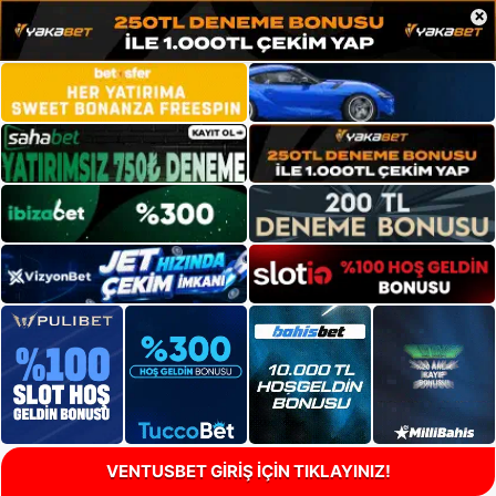
×
VENTUSBET GİRİŞ İÇİN TIKLAYINIZ!