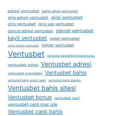
adresi ventusbet
bahis sitesi ventusbet
girisi ventusbet
giris adresi ventusbet
giris ventusbet
giris yap ventusbet
güncel ventusbet
güncel adresi ventusbet
kayit ventusbet
mobil ventusbet
twitter ventusbet
sanal sporlar ventusbet
Ventusbet
ventusbet aboneliğiniz süresince bu
Ventusbet adresi
ventusbet adres
Ventusbet bahis
ventusbet avantajları
ventusbet bahis analizi nedir
ventusbet bahis puanları
Ventusbet bahis sitesi
Ventusbet bonus
ventusbet canli
ventusbet canli maç izle
Ventusbet canlı bahis