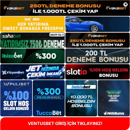
×
VENTUSBET GİRİŞ İÇİN TIKLAYINIZ!