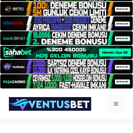
İçeriğe
atla
Menü