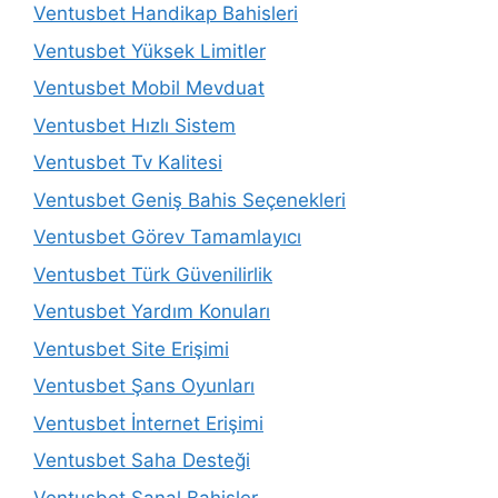
Ventusbet Handikap Bahisleri
Ventusbet Yüksek Limitler
Ventusbet Mobil Mevduat
Ventusbet Hızlı Sistem
Ventusbet Tv Kalitesi
Ventusbet Geniş Bahis Seçenekleri
Ventusbet Görev Tamamlayıcı
Ventusbet Türk Güvenilirlik
Ventusbet Yardım Konuları
Ventusbet Site Erişimi
Ventusbet Şans Oyunları
Ventusbet İnternet Erişimi
Ventusbet Saha Desteği
Ventusbet Sanal Bahisler