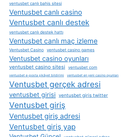
ventusbet canlı bahis sitesi
Ventusbet canlı casino
Ventusbet canlı destek
ventusbet canlı destek hattı
Ventusbet canlı maç izleme
Ventusbet Casino
ventusbet casino games
Ventusbet casino oyunları
ventusbet casino sitesi
ventusbet com
ventusbet e-posta şikâyet bildirimi
ventusbet en yeni casino oyunları
Ventusbet gerçek adresi
ventusbet girisi
ventusbet giris twitter
Ventusbet giriş
Ventusbet giriş adresi
Ventusbet giriş yap
Ventusbet Güncel