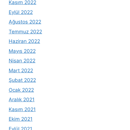
Kasım 2022
Eylül 2022
Ağustos 2022
Temmuz 2022
Haziran 2022
Mayıs 2022
Nisan 2022
Mart 2022
Şubat 2022
Ocak 2022
Aralık 2021
Kasım 2021
Ekim 2021
Eylül 2021