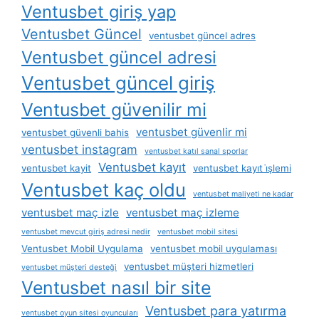
Ventusbet giriş yap
Ventusbet Güncel
ventusbet güncel adres
Ventusbet güncel adresi
Ventusbet güncel giriş
Ventusbet güvenilir mi
ventusbet güvenlir mi
ventusbet güvenli bahis
ventusbet instagram
ventusbet katıl sanal sporlar
Ventusbet kayıt
ventusbet kayit
ventusbet kayıt i̇şlemi
Ventusbet kaç oldu
ventusbet maliyeti ne kadar
ventusbet maç izle
ventusbet maç izleme
ventusbet mevcut giriş adresi nedir
ventusbet mobil sitesi
Ventusbet Mobil Uygulama
ventusbet mobil uygulaması
ventusbet müşteri hizmetleri
ventusbet müşteri desteği
Ventusbet nasıl bir site
Ventusbet para yatırma
ventusbet oyun sitesi oyuncuları