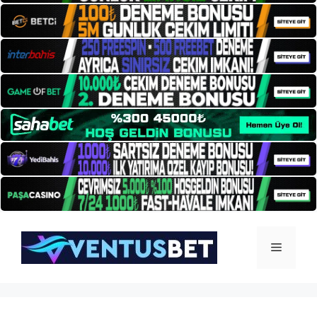
İçeriğe
atla
Menü