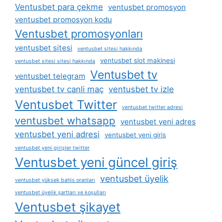
Ventusbet para çekme
ventusbet promosyon
ventusbet promosyon kodu
Ventusbet promosyonları
ventusbet sitesi
ventusbet sitesi hakkında
ventusbet slot makinesi
ventusbet sitesi sitesi hakkında
Ventusbet tv
ventusbet telegram
ventusbet tv canli maç
ventusbet tv izle
Ventusbet Twitter
ventusbet twitter adresi
ventusbet whatsapp
ventusbet yeni adres
ventusbet yeni adresi
ventusbet yeni giris
ventusbet yeni girişler twitter
Ventusbet yeni güncel giriş
ventusbet üyelik
ventusbet yüksek bahis oranları
ventusbet üyelik şartları ve koşulları
Ventusbet şikayet