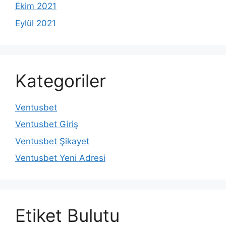
Ekim 2021
Eylül 2021
Kategoriler
Ventusbet
Ventusbet Giriş
Ventusbet Şikayet
Ventusbet Yeni Adresi
Etiket Bulutu