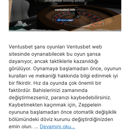
Ventusbet şans oyunları Ventusbet web
sitesinde oynanabilecek bu oyun şansa
dayanıyor, ancak taktiklerle kazanıldığı
görülüyor. Oynamaya başlamadan önce, oyunun
kuralları ve mekaniği hakkında bilgi edinmek iyi
bir fikirdir. Hız da oyunda çok önemli bir
faktördür. Bahislerinizi zamanında
değiştirmezseniz, paranızı kaybedebilirsiniz.
Kaybetmekten kaçınmak için, Zeppelein
oyununa başlamadan önce otomatik değişiklik
bölümündeki döviz kurunu değiştirdiğinizden
emin olun. …
Devamını oku…