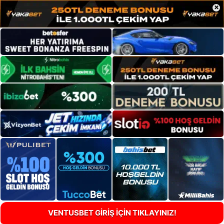
×
VENTUSBET GİRİŞ İÇİN TIKLAYINIZ!