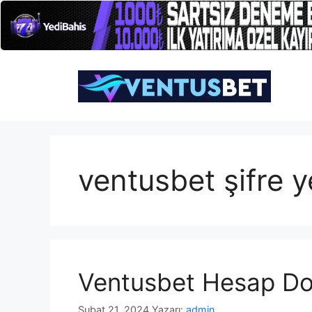
İçeriğe
atla
ventusbet şifre 
Ventusbet Hesap D
Şubat 21, 2024
Yazarı:
admin