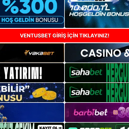
VENTUSBET GİRİŞ İÇİN TIKLAYINIZ!