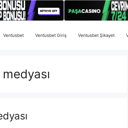
Ventusbet
Ventusbet Giriş
Ventusbet Şikayet
l medyası
edyası