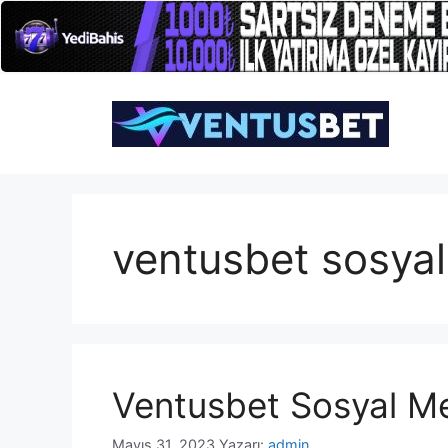
İçeriğe
atla
ventusbet sosya
Ventusbet Sosyal M
Mayıs 31, 2023
Yazarı:
admin