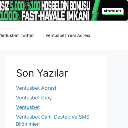
Ventusbet Twitter
Ventusbet Yeni Adresi
Son Yazılar
Ventusbet Adresi
Ventusbet Giriş
Ventusbet
Ventusbet Canlı Destek Ve SMS
Bildirimleri