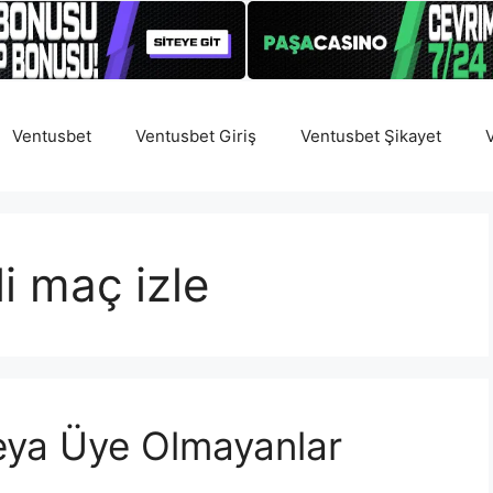
Ventusbet
Ventusbet Giriş
Ventusbet Şikayet
i maç izle
eya Üye Olmayanlar