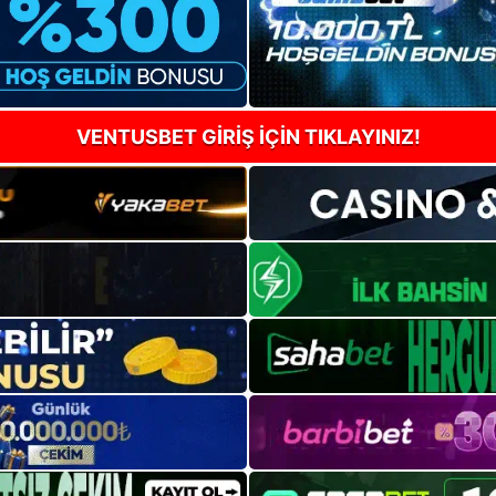
VENTUSBET GİRİŞ İÇİN TIKLAYINIZ!