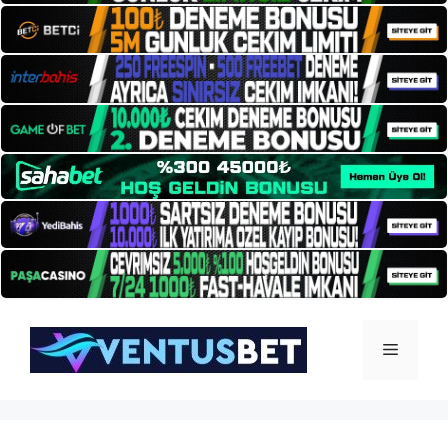
İçeriğe
atla
Menü