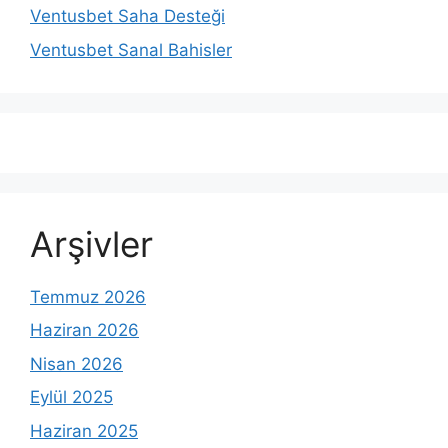
Ventusbet Saha Desteği
Ventusbet Sanal Bahisler
Arşivler
Temmuz 2026
Haziran 2026
Nisan 2026
Eylül 2025
Haziran 2025