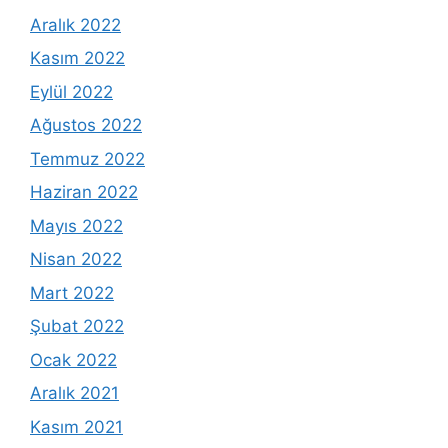
Aralık 2022
Kasım 2022
Eylül 2022
Ağustos 2022
Temmuz 2022
Haziran 2022
Mayıs 2022
Nisan 2022
Mart 2022
Şubat 2022
Ocak 2022
Aralık 2021
Kasım 2021