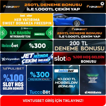
×
VENTUSBET GİRİŞ İÇİN TIKLAYINIZ!