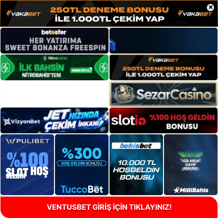
×
VENTUSBET GİRİŞ İÇİN TIKLAYINIZ!