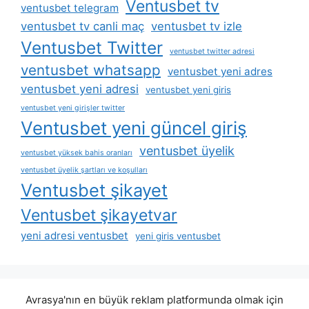
Ventusbet tv
ventusbet telegram
ventusbet tv canli maç
ventusbet tv izle
Ventusbet Twitter
ventusbet twitter adresi
ventusbet whatsapp
ventusbet yeni adres
ventusbet yeni adresi
ventusbet yeni giris
ventusbet yeni girişler twitter
Ventusbet yeni güncel giriş
ventusbet üyelik
ventusbet yüksek bahis oranları
ventusbet üyelik şartları ve koşulları
Ventusbet şikayet
Ventusbet şikayetvar
yeni adresi ventusbet
yeni giris ventusbet
Avrasya'nın en büyük reklam platformunda olmak için