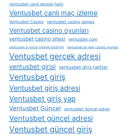
ventusbet canlı destek hattı
Ventusbet canlı maç izleme
Ventusbet Casino
ventusbet casino games
Ventusbet casino oyunları
ventusbet casino sitesi
ventusbet com
ventusbet e-posta şikâyet bildirimi
ventusbet en yeni casino oyunları
Ventusbet gerçek adresi
ventusbet girisi
ventusbet giris twitter
Ventusbet giriş
Ventusbet giriş adresi
Ventusbet giriş yap
Ventusbet Güncel
ventusbet güncel adres
Ventusbet güncel adresi
Ventusbet güncel giriş