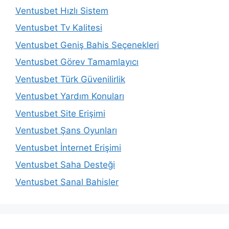
Ventusbet Hızlı Sistem
Ventusbet Tv Kalitesi
Ventusbet Geniş Bahis Seçenekleri
Ventusbet Görev Tamamlayıcı
Ventusbet Türk Güvenilirlik
Ventusbet Yardım Konuları
Ventusbet Site Erişimi
Ventusbet Şans Oyunları
Ventusbet İnternet Erişimi
Ventusbet Saha Desteği
Ventusbet Sanal Bahisler