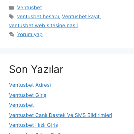
Kategoriler
Ventusbet
Etiketler
ventusbet hesabı
,
Ventusbet kayıt
,
ventusbet web sitesine nasıl
Yorum yap
Son Yazılar
Ventusbet Adresi
Ventusbet Giriş
Ventusbet
Ventusbet Canlı Destek Ve SMS Bildirimleri
Ventusbet Hızlı Giriş