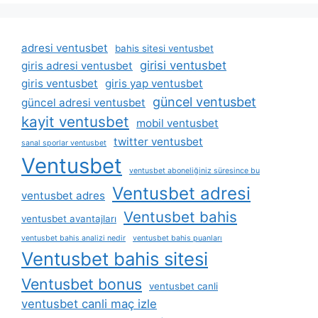
adresi ventusbet
bahis sitesi ventusbet
girisi ventusbet
giris adresi ventusbet
giris ventusbet
giris yap ventusbet
güncel ventusbet
güncel adresi ventusbet
kayit ventusbet
mobil ventusbet
twitter ventusbet
sanal sporlar ventusbet
Ventusbet
ventusbet aboneliğiniz süresince bu
Ventusbet adresi
ventusbet adres
Ventusbet bahis
ventusbet avantajları
ventusbet bahis analizi nedir
ventusbet bahis puanları
Ventusbet bahis sitesi
Ventusbet bonus
ventusbet canli
ventusbet canli maç izle