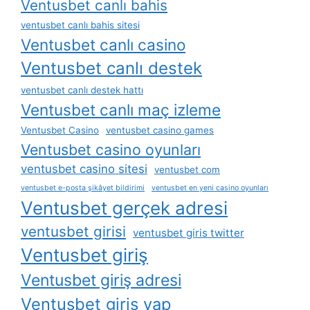
Ventusbet canlı bahis
ventusbet canlı bahis sitesi
Ventusbet canlı casino
Ventusbet canlı destek
ventusbet canlı destek hattı
Ventusbet canlı maç izleme
Ventusbet Casino
ventusbet casino games
Ventusbet casino oyunları
ventusbet casino sitesi
ventusbet com
ventusbet e-posta şikâyet bildirimi
ventusbet en yeni casino oyunları
Ventusbet gerçek adresi
ventusbet girisi
ventusbet giris twitter
Ventusbet giriş
Ventusbet giriş adresi
Ventusbet giriş yap