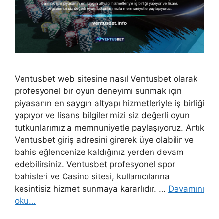
Ventusbet web sitesine nasıl Ventusbet olarak
profesyonel bir oyun deneyimi sunmak için
piyasanın en saygın altyapı hizmetleriyle iş birliği
yapıyor ve lisans bilgilerimizi siz değerli oyun
tutkunlarımızla memnuniyetle paylaşıyoruz. Artık
Ventusbet giriş adresini girerek üye olabilir ve
bahis eğlencenize kaldığınız yerden devam
edebilirsiniz. Ventusbet profesyonel spor
bahisleri ve Casino sitesi, kullanıcılarına
kesintisiz hizmet sunmaya kararlıdır. …
Devamını
oku…