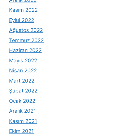
Kasım 2022
Eylül 2022
Ağustos 2022
Temmuz 2022
Haziran 2022
Mayıs 2022
Nisan 2022
Mart 2022
Şubat 2022
Ocak 2022
Aralık 2021
Kasım 2021
Ekim 2021