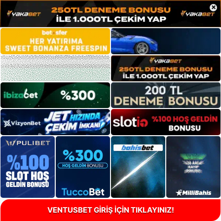
×
VENTUSBET GİRİŞ İÇİN TIKLAYINIZ!