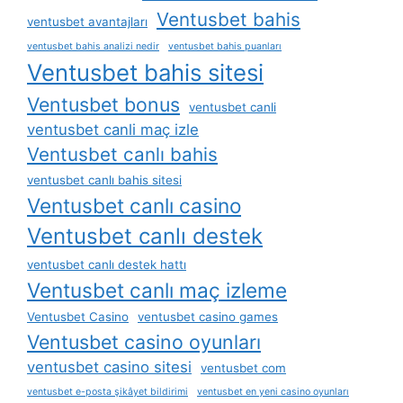
Ventusbet bahis
ventusbet avantajları
ventusbet bahis analizi nedir
ventusbet bahis puanları
Ventusbet bahis sitesi
Ventusbet bonus
ventusbet canli
ventusbet canli maç izle
Ventusbet canlı bahis
ventusbet canlı bahis sitesi
Ventusbet canlı casino
Ventusbet canlı destek
ventusbet canlı destek hattı
Ventusbet canlı maç izleme
Ventusbet Casino
ventusbet casino games
Ventusbet casino oyunları
ventusbet casino sitesi
ventusbet com
ventusbet e-posta şikâyet bildirimi
ventusbet en yeni casino oyunları