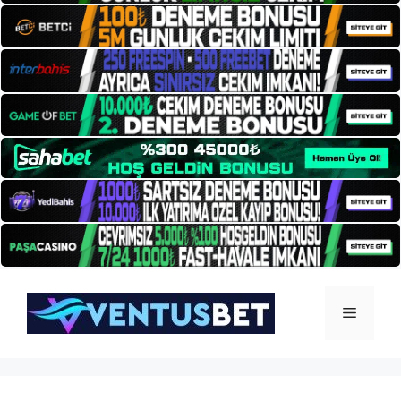
İçeriğe
atla
Menü