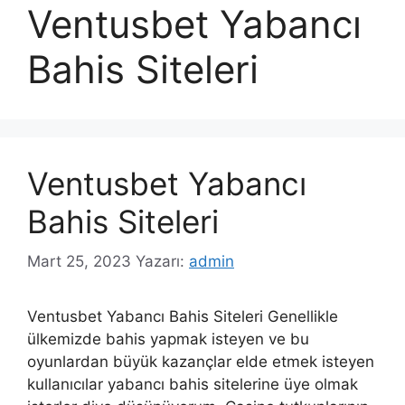
Ventusbet Yabancı
Bahis Siteleri
Ventusbet Yabancı
Bahis Siteleri
Mart 25, 2023
Yazarı:
admin
Ventusbet Yabancı Bahis Siteleri Genellikle
ülkemizde bahis yapmak isteyen ve bu
oyunlardan büyük kazançlar elde etmek isteyen
kullanıcılar yabancı bahis sitelerine üye olmak