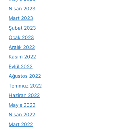
Nisan 2023
Mart 2023
Şubat 2023
Ocak 2023
Aralık 2022
Kasım 2022
Eylül 2022
Ağustos 2022
Temmuz 2022
Haziran 2022
Mayıs 2022
Nisan 2022
Mart 2022