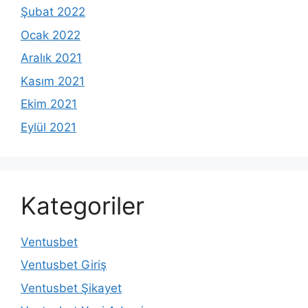
Şubat 2022
Ocak 2022
Aralık 2021
Kasım 2021
Ekim 2021
Eylül 2021
Kategoriler
Ventusbet
Ventusbet Giriş
Ventusbet Şikayet