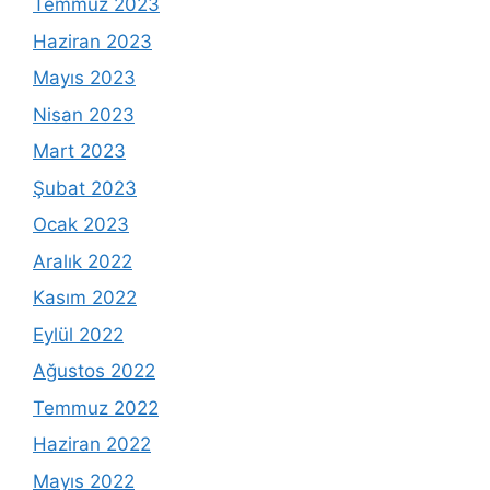
Temmuz 2023
Haziran 2023
Mayıs 2023
Nisan 2023
Mart 2023
Şubat 2023
Ocak 2023
Aralık 2022
Kasım 2022
Eylül 2022
Ağustos 2022
Temmuz 2022
Haziran 2022
Mayıs 2022