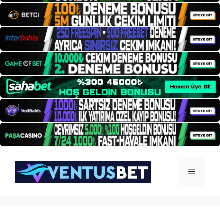
İçeriğe
atla
Menü