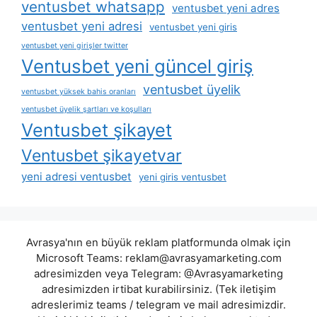
ventusbet whatsapp
ventusbet yeni adres
ventusbet yeni adresi
ventusbet yeni giris
ventusbet yeni girişler twitter
Ventusbet yeni güncel giriş
ventusbet üyelik
ventusbet yüksek bahis oranları
ventusbet üyelik şartları ve koşulları
Ventusbet şikayet
Ventusbet şikayetvar
yeni adresi ventusbet
yeni giris ventusbet
Avrasya'nın en büyük reklam platformunda olmak için
Microsoft Teams:
reklam@avrasyamarketing.com
adresimizden veya Telegram: @Avrasyamarketing
adresimizden irtibat kurabilirsiniz. (Tek iletişim
adreslerimiz teams / telegram ve mail adresimizdir.