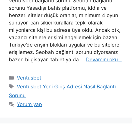
Ventusbet bağlantı sorunu Seobah bağlantı
sorunu Yasadışı bahis platformu, iddia ve
benzeri siteler düşük oranlar, minimum 4 oyun
sunuyor, can sıkıcı kurallara tepki olarak
milyonlarca kişi bu adrese üye oldu. Ancak btk,
yabancı sitelere erişimi engellemek için bazen
Türkiye’de erişim blokları uygular ve bu sitelere
erişilemez. Seobah bağlantı sorunu diyorsanız
bazen bilgisayar, tablet ya da …
Devamını oku…
Kategoriler
Ventusbet
Etiketler
Ventusbet Yeni Giriş Adresi Nasıl Bağlantı
Sorunu
Yorum yap