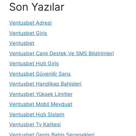
Son Yazılar
Ventusbet Adresi
Ventusbet Giriş
Ventusbet
Ventusbet Canlı Destek Ve SMS Bildirimleri
Ventusbet Hızlı Giriş
Ventusbet Güvenilir Şans
Ventusbet Handikap Bahisleri
Ventusbet Yüksek Limitler
Ventusbet Mobil Mevduat
Ventusbet Hızlı Sistem
Ventusbet Tv Kalitesi
Ventusbet Geniş Bahis Seçenekleri