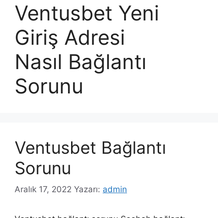
Ventusbet Yeni
Giriş Adresi
Nasıl Bağlantı
Sorunu
Ventusbet Bağlantı
Sorunu
Aralık 17, 2022
Yazarı:
admin