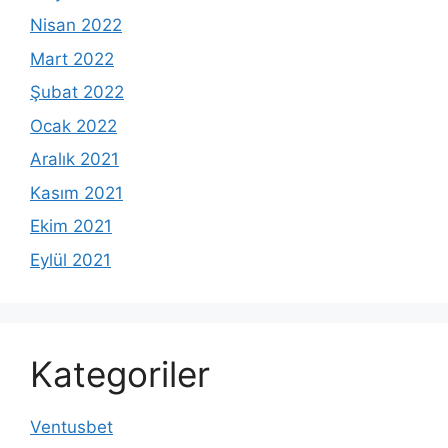
Nisan 2022
Mart 2022
Şubat 2022
Ocak 2022
Aralık 2021
Kasım 2021
Ekim 2021
Eylül 2021
Kategoriler
Ventusbet