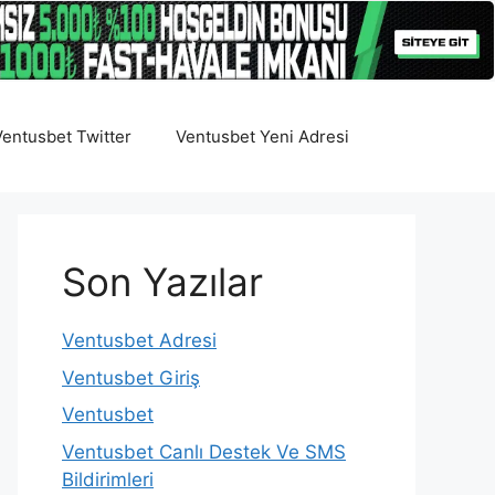
Ventusbet Twitter
Ventusbet Yeni Adresi
Son Yazılar
Ventusbet Adresi
Ventusbet Giriş
Ventusbet
Ventusbet Canlı Destek Ve SMS
Bildirimleri