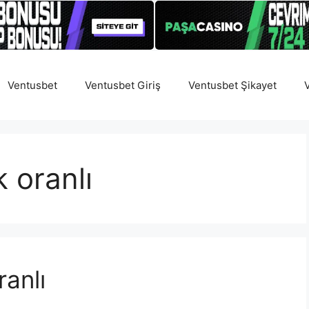
Ventusbet
Ventusbet Giriş
Ventusbet Şikayet
 oranlı
anlı