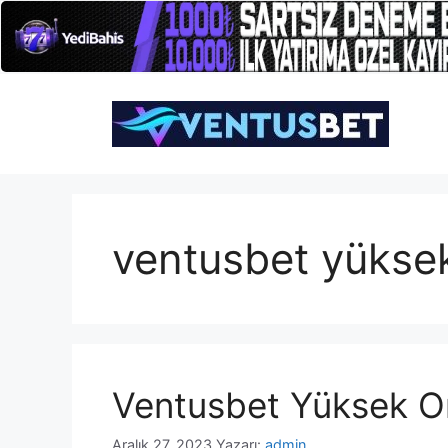
İçeriğe
atla
ventusbet yüksek
Ventusbet Yüksek Or
Aralık 27, 2023
Yazarı:
admin