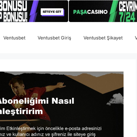
Ventusbet
Ventusbet Giriş
Ventusbet Şikayet