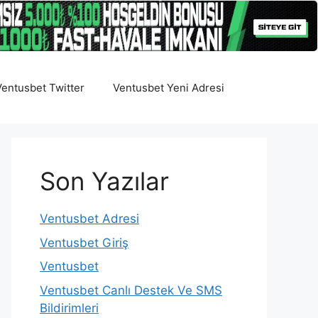
Ventusbet Twitter
Ventusbet Yeni Adresi
Son Yazılar
Ventusbet Adresi
Ventusbet Giriş
Ventusbet
Ventusbet Canlı Destek Ve SMS
Bildirimleri