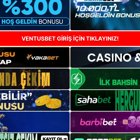
VENTUSBET GİRİŞ İÇİN TIKLAYINIZ!