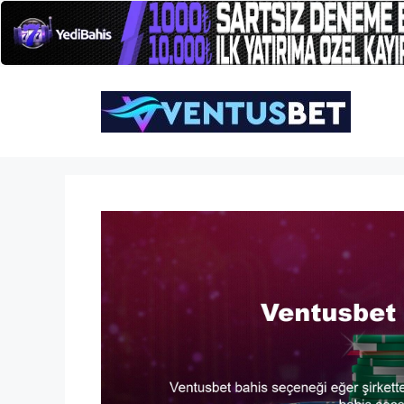
İçeriğe
atla