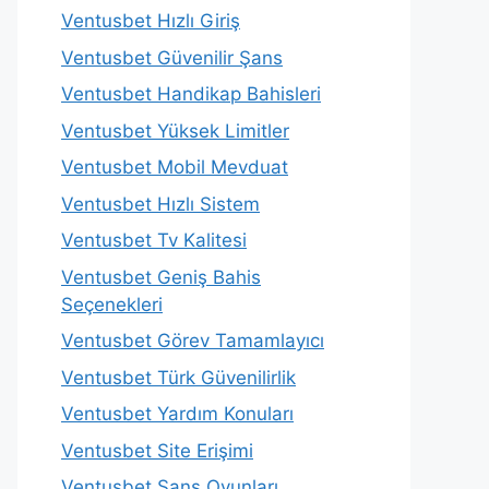
Ventusbet Hızlı Giriş
Ventusbet Güvenilir Şans
Ventusbet Handikap Bahisleri
Ventusbet Yüksek Limitler
Ventusbet Mobil Mevduat
Ventusbet Hızlı Sistem
Ventusbet Tv Kalitesi
Ventusbet Geniş Bahis
Seçenekleri
Ventusbet Görev Tamamlayıcı
Ventusbet Türk Güvenilirlik
Ventusbet Yardım Konuları
Ventusbet Site Erişimi
Ventusbet Şans Oyunları