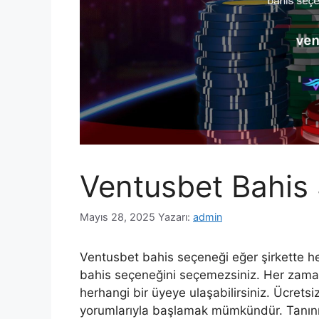
Ventusbet Bahis
Mayıs 28, 2025
Yazarı:
admin
Ventusbet bahis seçeneği eğer şirkette 
bahis seçeneğini seçemezsiniz. Her zaman 
herhangi bir üyeye ulaşabilirsiniz. Ücrets
yorumlarıyla başlamak mümkündür. Tanınmı