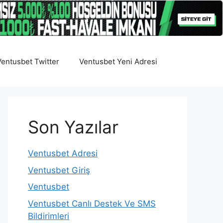
Ventusbet Twitter
Ventusbet Yeni Adresi
Son Yazılar
Ventusbet Adresi
Ventusbet Giriş
Ventusbet
Ventusbet Canlı Destek Ve SMS
Bildirimleri