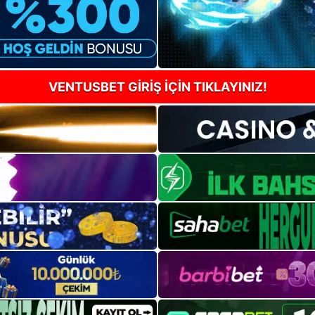
VENTUSBET GİRİŞ İÇİN TIKLAYINIZ!