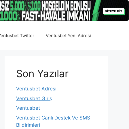
Ventusbet Twitter
Ventusbet Yeni Adresi
Son Yazılar
Ventusbet Adresi
Ventusbet Giriş
Ventusbet
Ventusbet Canlı Destek Ve SMS
Bildirimleri