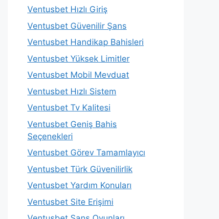
Ventusbet Hızlı Giriş
Ventusbet Güvenilir Şans
Ventusbet Handikap Bahisleri
Ventusbet Yüksek Limitler
Ventusbet Mobil Mevduat
Ventusbet Hızlı Sistem
Ventusbet Tv Kalitesi
Ventusbet Geniş Bahis
Seçenekleri
Ventusbet Görev Tamamlayıcı
Ventusbet Türk Güvenilirlik
Ventusbet Yardım Konuları
Ventusbet Site Erişimi
Ventusbet Şans Oyunları