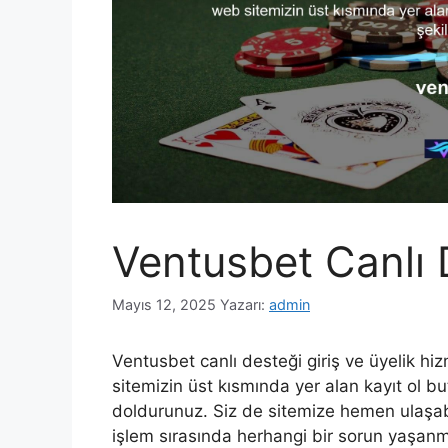
Ventusbet Canlı 
Mayıs 12, 2025
Yazarı:
admin
Ventusbet canlı desteği giriş ve üyelik hi
sitemizin üst kısmında yer alan kayıt ol b
doldurunuz. Siz de sitemize hemen ulaşabi
işlem sırasında herhangi bir sorun yaşanmay