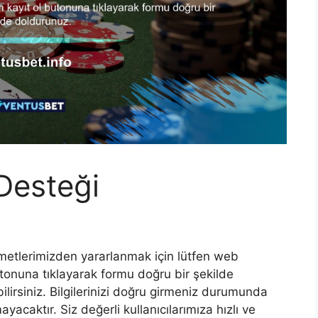
Desteği
zmetlerimizden yararlanmak için lütfen web
utonuna tıklayarak formu doğru bir şekilde
lirsiniz. Bilgilerinizi doğru girmeniz durumunda
acaktır. Siz değerli kullanıcılarımıza hızlı ve