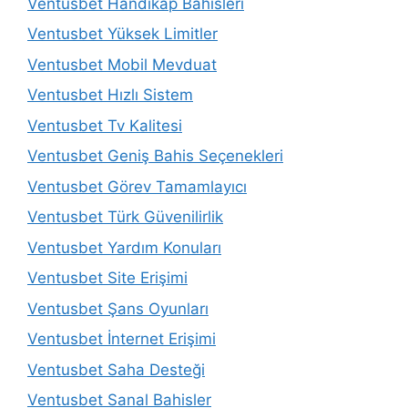
Ventusbet Handikap Bahisleri
Ventusbet Yüksek Limitler
Ventusbet Mobil Mevduat
Ventusbet Hızlı Sistem
Ventusbet Tv Kalitesi
Ventusbet Geniş Bahis Seçenekleri
Ventusbet Görev Tamamlayıcı
Ventusbet Türk Güvenilirlik
Ventusbet Yardım Konuları
Ventusbet Site Erişimi
Ventusbet Şans Oyunları
Ventusbet İnternet Erişimi
Ventusbet Saha Desteği
Ventusbet Sanal Bahisler