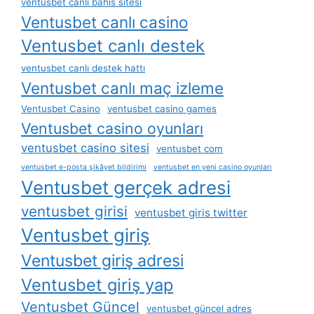
ventusbet canlı bahis sitesi
Ventusbet canlı casino
Ventusbet canlı destek
ventusbet canlı destek hattı
Ventusbet canlı maç izleme
Ventusbet Casino
ventusbet casino games
Ventusbet casino oyunları
ventusbet casino sitesi
ventusbet com
ventusbet e-posta şikâyet bildirimi
ventusbet en yeni casino oyunları
Ventusbet gerçek adresi
ventusbet girisi
ventusbet giris twitter
Ventusbet giriş
Ventusbet giriş adresi
Ventusbet giriş yap
Ventusbet Güncel
ventusbet güncel adres