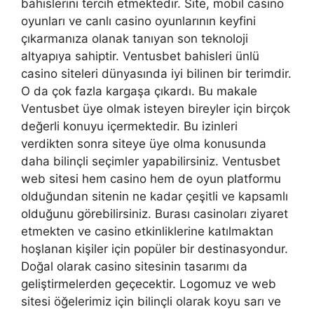
bahislerini tercih etmektedir. Site, mobil casino
oyunları ve canlı casino oyunlarının keyfini
çıkarmanıza olanak tanıyan son teknoloji
altyapıya sahiptir. Ventusbet bahisleri ünlü
casino siteleri dünyasında iyi bilinen bir terimdir.
O da çok fazla kargaşa çıkardı. Bu makale
Ventusbet üye olmak isteyen bireyler için birçok
değerli konuyu içermektedir. Bu izinleri
verdikten sonra siteye üye olma konusunda
daha bilinçli seçimler yapabilirsiniz. Ventusbet
web sitesi hem casino hem de oyun platformu
olduğundan sitenin ne kadar çeşitli ve kapsamlı
olduğunu görebilirsiniz. Burası casinoları ziyaret
etmekten ve casino etkinliklerine katılmaktan
hoşlanan kişiler için popüler bir destinasyondur.
Doğal olarak casino sitesinin tasarımı da
geliştirmelerden geçecektir. Logomuz ve web
sitesi öğelerimiz için bilinçli olarak koyu sarı ve