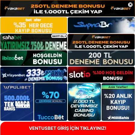
×
VENTUSBET GİRİŞ İÇİN TIKLAYINIZ!