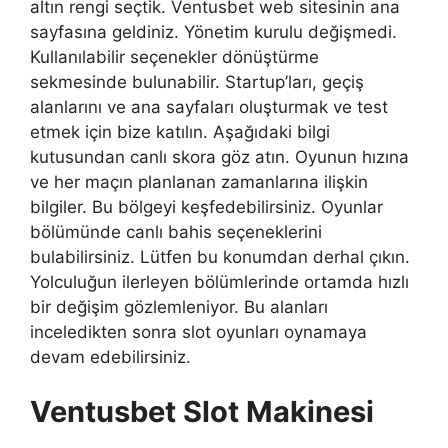
altın rengi seçtik. Ventusbet web sitesinin ana
sayfasına geldiniz. Yönetim kurulu değişmedi.
Kullanılabilir seçenekler dönüştürme
sekmesinde bulunabilir. Startup’ları, geçiş
alanlarını ve ana sayfaları oluşturmak ve test
etmek için bize katılın. Aşağıdaki bilgi
kutusundan canlı skora göz atın. Oyunun hızına
ve her maçın planlanan zamanlarına ilişkin
bilgiler. Bu bölgeyi keşfedebilirsiniz. Oyunlar
bölümünde canlı bahis seçeneklerini
bulabilirsiniz. Lütfen bu konumdan derhal çıkın.
Yolculuğun ilerleyen bölümlerinde ortamda hızlı
bir değişim gözlemleniyor. Bu alanları
inceledikten sonra slot oyunları oynamaya
devam edebilirsiniz.
Ventusbet Slot Makinesi