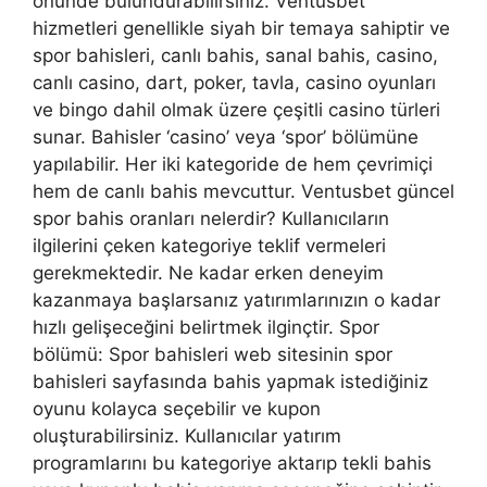
önünde bulundurabilirsiniz. Ventusbet
hizmetleri genellikle siyah bir temaya sahiptir ve
spor bahisleri, canlı bahis, sanal bahis, casino,
canlı casino, dart, poker, tavla, casino oyunları
ve bingo dahil olmak üzere çeşitli casino türleri
sunar. Bahisler ‘casino’ veya ‘spor’ bölümüne
yapılabilir. Her iki kategoride de hem çevrimiçi
hem de canlı bahis mevcuttur. Ventusbet güncel
spor bahis oranları nelerdir? Kullanıcıların
ilgilerini çeken kategoriye teklif vermeleri
gerekmektedir. Ne kadar erken deneyim
kazanmaya başlarsanız yatırımlarınızın o kadar
hızlı gelişeceğini belirtmek ilginçtir. Spor
bölümü: Spor bahisleri web sitesinin spor
bahisleri sayfasında bahis yapmak istediğiniz
oyunu kolayca seçebilir ve kupon
oluşturabilirsiniz. Kullanıcılar yatırım
programlarını bu kategoriye aktarıp tekli bahis