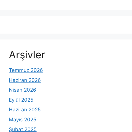
Arşivler
Temmuz 2026
Haziran 2026
Nisan 2026
Eylül 2025
Haziran 2025
Mayıs 2025
Şubat 2025