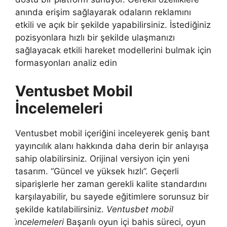
anında erişim sağlayarak odaların reklamını
etkili ve açık bir şekilde yapabilirsiniz. İstediğiniz
pozisyonlara hızlı bir şekilde ulaşmanızı
sağlayacak etkili hareket modellerini bulmak için
formasyonları analiz edin
Ventusbet Mobil
İncelemeleri
Ventusbet mobil içeriğini inceleyerek geniş bant
yayıncılık alanı hakkında daha derin bir anlayışa
sahip olabilirsiniz. Orijinal versiyon için yeni
tasarım. “Güncel ve yüksek hızlı”. Geçerli
siparişlerle her zaman gerekli kalite standardını
karşılayabilir, bu sayede eğitimlere sorunsuz bir
şekilde katılabilirsiniz.
Ventusbet mobil
i̇ncelemeleri
Başarılı oyun içi bahis süreci, oyun