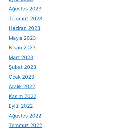
Ağustos 2023
Temmuz 2023
Haziran 2023
Mayıs 2023
Nisan 2023
Mart 2023
Şubat 2023
Ocak 2023
Aralık 2022
Kasım 2022
Eylül 2022
Ağustos 2022
Temmuz 2022