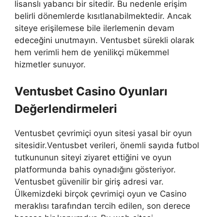
lisanslı yabancı bir sitedir. Bu nedenle erişim
belirli dönemlerde kısıtlanabilmektedir. Ancak
siteye erişilemese bile ilerlemenin devam
edeceğini unutmayın. Ventusbet sürekli olarak
hem verimli hem de yenilikçi mükemmel
hizmetler sunuyor.
Ventusbet Casino Oyunları
Değerlendirmeleri
Ventusbet çevrimiçi oyun sitesi yasal bir oyun
sitesidir.Ventusbet verileri, önemli sayıda futbol
tutkununun siteyi ziyaret ettiğini ve oyun
platformunda bahis oynadığını gösteriyor.
Ventusbet güvenilir bir giriş adresi var.
Ülkemizdeki birçok çevrimiçi oyun ve Casino
meraklısı tarafından tercih edilen, son derece