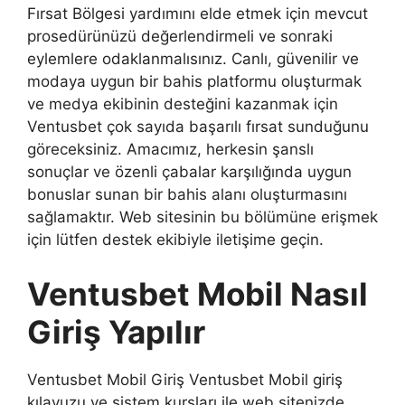
Fırsat Bölgesi yardımını elde etmek için mevcut
prosedürünüzü değerlendirmeli ve sonraki
eylemlere odaklanmalısınız. Canlı, güvenilir ve
modaya uygun bir bahis platformu oluşturmak
ve medya ekibinin desteğini kazanmak için
Ventusbet çok sayıda başarılı fırsat sunduğunu
göreceksiniz. Amacımız, herkesin şanslı
sonuçlar ve özenli çabalar karşılığında uygun
bonuslar sunan bir bahis alanı oluşturmasını
sağlamaktır. Web sitesinin bu bölümüne erişmek
için lütfen destek ekibiyle iletişime geçin.
Ventusbet Mobil Nasıl
Giriş Yapılır
Ventusbet Mobil Giriş Ventusbet Mobil giriş
kılavuzu ve sistem kursları ile web sitenizde