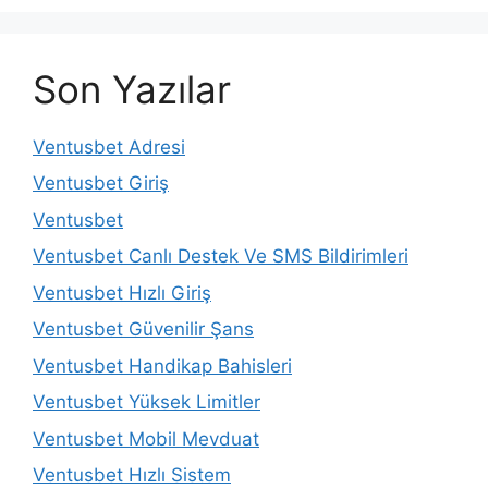
Son Yazılar
Ventusbet Adresi
Ventusbet Giriş
Ventusbet
Ventusbet Canlı Destek Ve SMS Bildirimleri
Ventusbet Hızlı Giriş
Ventusbet Güvenilir Şans
Ventusbet Handikap Bahisleri
Ventusbet Yüksek Limitler
Ventusbet Mobil Mevduat
Ventusbet Hızlı Sistem