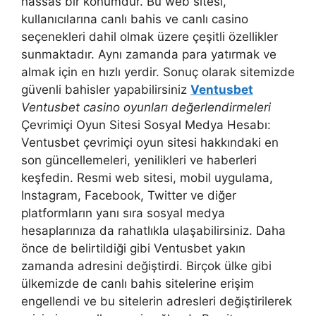
hassas bir konumdur. Bu web sitesi,
kullanıcılarına canlı bahis ve canlı casino
seçenekleri dahil olmak üzere çeşitli özellikler
sunmaktadır. Aynı zamanda para yatırmak ve
almak için en hızlı yerdir. Sonuç olarak sitemizde
güvenli bahisler yapabilirsiniz
Ventusbet
Ventusbet casino oyunları değerlendirmeleri
Çevrimiçi Oyun Sitesi Sosyal Medya Hesabı:
Ventusbet çevrimiçi oyun sitesi hakkındaki en
son güncellemeleri, yenilikleri ve haberleri
keşfedin. Resmi web sitesi, mobil uygulama,
Instagram, Facebook, Twitter ve diğer
platformların yanı sıra sosyal medya
hesaplarınıza da rahatlıkla ulaşabilirsiniz. Daha
önce de belirtildiği gibi Ventusbet yakın
zamanda adresini değiştirdi. Birçok ülke gibi
ülkemizde de canlı bahis sitelerine erişim
engellendi ve bu sitelerin adresleri değiştirilerek