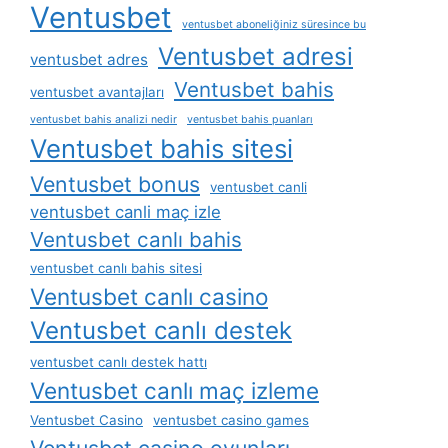
Ventusbet
ventusbet aboneliğiniz süresince bu
Ventusbet adresi
ventusbet adres
Ventusbet bahis
ventusbet avantajları
ventusbet bahis analizi nedir
ventusbet bahis puanları
Ventusbet bahis sitesi
Ventusbet bonus
ventusbet canli
ventusbet canli maç izle
Ventusbet canlı bahis
ventusbet canlı bahis sitesi
Ventusbet canlı casino
Ventusbet canlı destek
ventusbet canlı destek hattı
Ventusbet canlı maç izleme
Ventusbet Casino
ventusbet casino games
Ventusbet casino oyunları