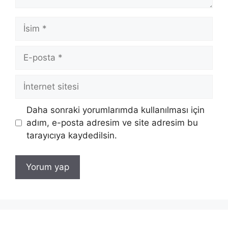
İsim
E-
posta
İnternet
sitesi
Daha sonraki yorumlarımda kullanılması için
adım, e-posta adresim ve site adresim bu
tarayıcıya kaydedilsin.