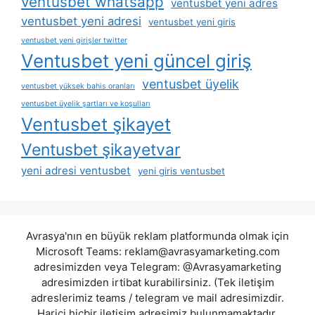
ventusbet whatsapp
ventusbet yeni adres
ventusbet yeni adresi
ventusbet yeni giris
ventusbet yeni girişler twitter
Ventusbet yeni güncel giriş
ventusbet üyelik
ventusbet yüksek bahis oranları
ventusbet üyelik şartları ve koşulları
Ventusbet şikayet
Ventusbet şikayetvar
yeni adresi ventusbet
yeni giris ventusbet
Avrasya'nın en büyük reklam platformunda olmak için
Microsoft Teams:
reklam@avrasyamarketing.com
adresimizden veya Telegram: @Avrasyamarketing
adresimizden irtibat kurabilirsiniz. (Tek iletişim
adreslerimiz teams / telegram ve mail adresimizdir.
Harici hiçbir iletişim adresimiz bulunmamaktadır.