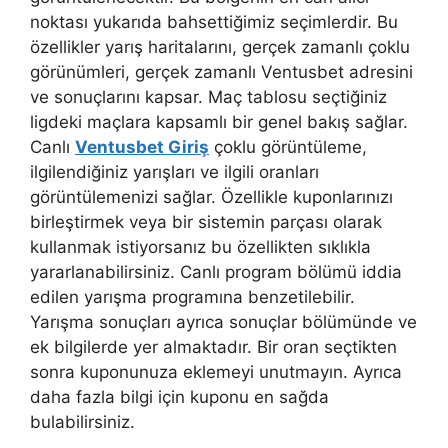
noktası yukarıda bahsettiğimiz seçimlerdir. Bu
özellikler yarış haritalarını, gerçek zamanlı çoklu
görünümleri, gerçek zamanlı Ventusbet adresini
ve sonuçlarını kapsar. Maç tablosu seçtiğiniz
ligdeki maçlara kapsamlı bir genel bakış sağlar.
Canlı
Ventusbet Giriş
çoklu görüntüleme,
ilgilendiğiniz yarışları ve ilgili oranları
görüntülemenizi sağlar. Özellikle kuponlarınızı
birleştirmek veya bir sistemin parçası olarak
kullanmak istiyorsanız bu özellikten sıklıkla
yararlanabilirsiniz. Canlı program bölümü iddia
edilen yarışma programına benzetilebilir.
Yarışma sonuçları ayrıca sonuçlar bölümünde ve
ek bilgilerde yer almaktadır. Bir oran seçtikten
sonra kuponunuza eklemeyi unutmayın. Ayrıca
daha fazla bilgi için kuponu en sağda
bulabilirsiniz.