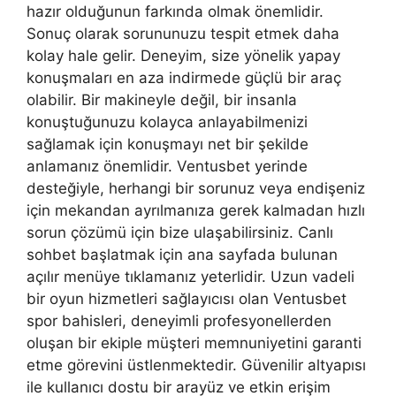
hazır olduğunun farkında olmak önemlidir.
Sonuç olarak sorununuzu tespit etmek daha
kolay hale gelir. Deneyim, size yönelik yapay
konuşmaları en aza indirmede güçlü bir araç
olabilir. Bir makineyle değil, bir insanla
konuştuğunuzu kolayca anlayabilmenizi
sağlamak için konuşmayı net bir şekilde
anlamanız önemlidir. Ventusbet yerinde
desteğiyle, herhangi bir sorunuz veya endişeniz
için mekandan ayrılmanıza gerek kalmadan hızlı
sorun çözümü için bize ulaşabilirsiniz. Canlı
sohbet başlatmak için ana sayfada bulunan
açılır menüye tıklamanız yeterlidir. Uzun vadeli
bir oyun hizmetleri sağlayıcısı olan Ventusbet
spor bahisleri, deneyimli profesyonellerden
oluşan bir ekiple müşteri memnuniyetini garanti
etme görevini üstlenmektedir. Güvenilir altyapısı
ile kullanıcı dostu bir arayüz ve etkin erişim