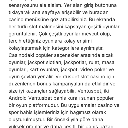
senaryosunu ele alalım. Yer alan giriş butonuna
tıklayarak ana sayfaya erişebilir ve buradan
casino menüsüne göz atabilirsiniz. Bu ekranda
her türlü slot makinesini kapsayan çeşitli oyunlar
görüntülenir. Çok çeşitli oyunlar mevcut olup,
tercih ettiğiniz oyunlara kolay erişimi
kolaylaştırmak için kategorilere ayrılmıştır.
Casinodaki popüler seçenekler arasında sıcak
oyunlar, jackpot slotları, jackpotlar, rulet, masa
oyunları, kart oyunları, jackpot, video poker ve
oyun şovları yer alır. Ventusbet slot casino için
düzenlenen bonus kampanyaları da etkilidir ve
size iyi kazançlar sağlayabilir. Ventusbet, iki
Android Ventusbet bahis kuralı sunan popüler
bir oyun platformudur. Bu uygulamalar casino ve
spor bahis işlemleriniz için bağımsız olarak
oluşturulmuştur. Bir önceki yıla göre daha
yüksek oranlar ve daha çeşitli bir bahis pazarı