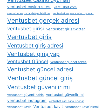
ventusbet casino sitesi
ventusbet com
ventusbet e-posta şikâyet bildirimi
ventusbet en yeni casino oyunları
Ventusbet gerçek adresi
ventusbet girisi
ventusbet giris twitter
Ventusbet giriş
Ventusbet giriş adresi
Ventusbet giriş yap
Ventusbet Güncel
ventusbet güncel adres
Ventusbet güncel adresi
Ventusbet güncel giriş
Ventusbet güvenilir mi
ventusbet güvenlir mi
ventusbet güvenli bahis
ventusbet instagram
ventusbet katıl sanal sporlar
Ventusbet kayıt
ventusbet kayit
ventusbet kayıt i̇şlemi