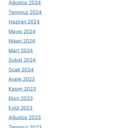
Ağustos 2024
Temmuz 2024
Haziran 2024
Mayıs 2024
Nisan 2024
Mart 2024
Şubat 2024
Ocak 2024
Aralık 2023
Kasım 2023
Ekim 2023
Eylül 2023
Ağustos 2023
Temmuz 2023