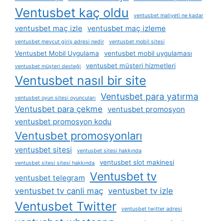
Ventusbet kaç oldu
ventusbet maliyeti ne kadar
ventusbet maç izle
ventusbet maç izleme
ventusbet mevcut giriş adresi nedir
ventusbet mobil sitesi
Ventusbet Mobil Uygulama
ventusbet mobil uygulaması
ventusbet müşteri hizmetleri
ventusbet müşteri desteği
Ventusbet nasıl bir site
Ventusbet para yatırma
ventusbet oyun sitesi oyuncuları
Ventusbet para çekme
ventusbet promosyon
ventusbet promosyon kodu
Ventusbet promosyonları
ventusbet sitesi
ventusbet sitesi hakkında
ventusbet slot makinesi
ventusbet sitesi sitesi hakkında
Ventusbet tv
ventusbet telegram
ventusbet tv canli maç
ventusbet tv izle
Ventusbet Twitter
ventusbet twitter adresi