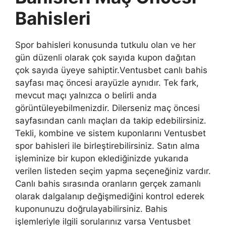
Bahisleri
Spor bahisleri konusunda tutkulu olan ve her
gün düzenli olarak çok sayıda kupon dağıtan
çok sayıda üyeye sahiptir.Ventusbet canlı bahis
sayfası maç öncesi arayüzle aynıdır. Tek fark,
mevcut maçı yalnızca o belirli anda
görüntüleyebilmenizdir. Dilerseniz maç öncesi
sayfasından canlı maçları da takip edebilirsiniz.
Tekli, kombine ve sistem kuponlarını Ventusbet
spor bahisleri ile birleştirebilirsiniz. Satın alma
işleminize bir kupon eklediğinizde yukarıda
verilen listeden seçim yapma seçeneğiniz vardır.
Canlı bahis sırasında oranların gerçek zamanlı
olarak dalgalanıp değişmediğini kontrol ederek
kuponunuzu doğrulayabilirsiniz. Bahis
işlemleriyle ilgili sorularınız varsa Ventusbet