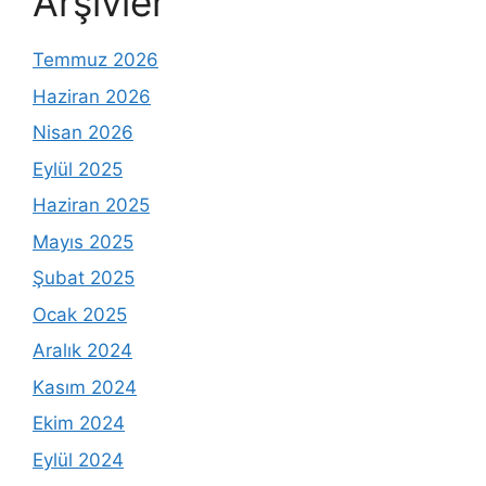
Arşivler
Temmuz 2026
Haziran 2026
Nisan 2026
Eylül 2025
Haziran 2025
Mayıs 2025
Şubat 2025
Ocak 2025
Aralık 2024
Kasım 2024
Ekim 2024
Eylül 2024