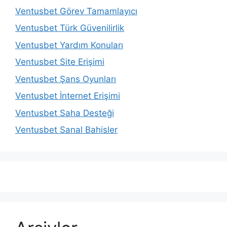
Ventusbet Görev Tamamlayıcı
Ventusbet Türk Güvenilirlik
Ventusbet Yardım Konuları
Ventusbet Site Erişimi
Ventusbet Şans Oyunları
Ventusbet İnternet Erişimi
Ventusbet Saha Desteği
Ventusbet Sanal Bahisler