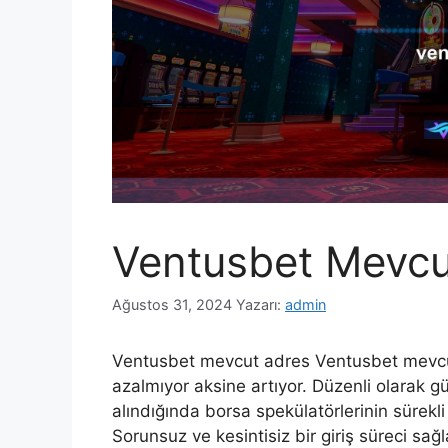
Ventusbet Mevcu
Ağustos 31, 2024
Yazarı:
admin
Ventusbet mevcut adres Ventusbet mevcut ad
azalmıyor aksine artıyor. Düzenli olarak g
alındığında borsa spekülatörlerinin sürekli
Sorunsuz ve kesintisiz bir giriş süreci sa