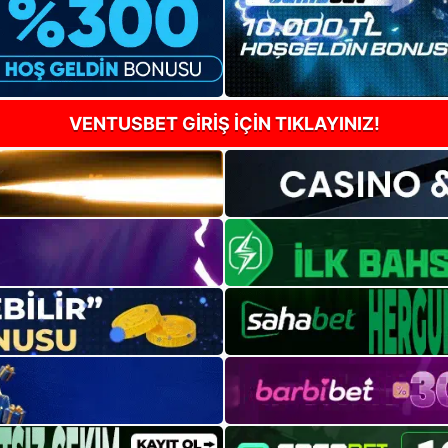
VENTUSBET GİRİŞ İÇİN TIKLAYINIZ!