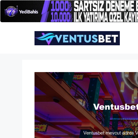
İçeriğe
atla