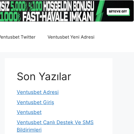
Ventusbet Twitter
Ventusbet Yeni Adresi
Son Yazılar
Ventusbet Adresi
Ventusbet Giriş
Ventusbet
Ventusbet Canlı Destek Ve SMS
Bildirimleri