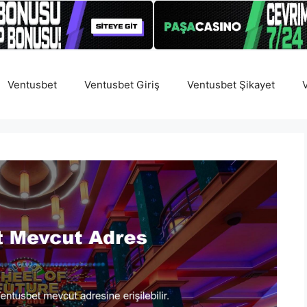
Ventusbet
Ventusbet Giriş
Ventusbet Şikayet