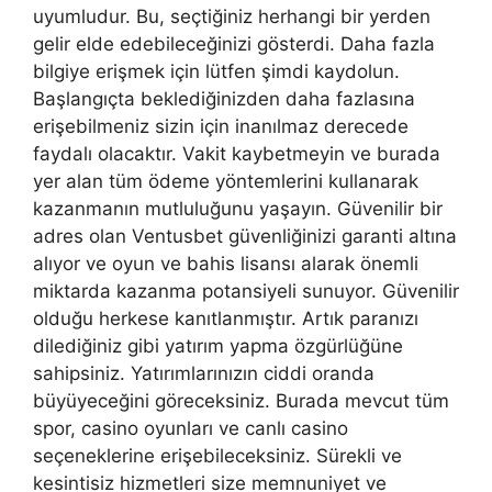
uyumludur. Bu, seçtiğiniz herhangi bir yerden
gelir elde edebileceğinizi gösterdi. Daha fazla
bilgiye erişmek için lütfen şimdi kaydolun.
Başlangıçta beklediğinizden daha fazlasına
erişebilmeniz sizin için inanılmaz derecede
faydalı olacaktır. Vakit kaybetmeyin ve burada
yer alan tüm ödeme yöntemlerini kullanarak
kazanmanın mutluluğunu yaşayın. Güvenilir bir
adres olan Ventusbet güvenliğinizi garanti altına
alıyor ve oyun ve bahis lisansı alarak önemli
miktarda kazanma potansiyeli sunuyor. Güvenilir
olduğu herkese kanıtlanmıştır. Artık paranızı
dilediğiniz gibi yatırım yapma özgürlüğüne
sahipsiniz. Yatırımlarınızın ciddi oranda
büyüyeceğini göreceksiniz. Burada mevcut tüm
spor, casino oyunları ve canlı casino
seçeneklerine erişebileceksiniz. Sürekli ve
kesintisiz hizmetleri size memnuniyet ve