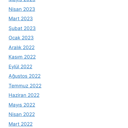
Nisan 2023
Mart 2023
Şubat 2023
Ocak 2023
Aralık 2022
Kasım 2022
Eylül 2022
Ağustos 2022
Temmuz 2022
Haziran 2022
Mayıs 2022
Nisan 2022
Mart 2022