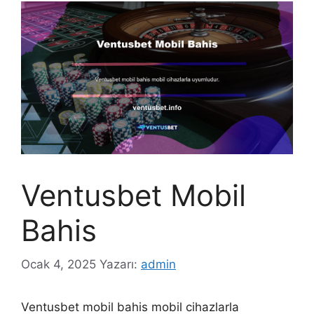
Ventusbet Mobil
Bahis
Ocak 4, 2025
Yazarı:
admin
Ventusbet mobil bahis mobil cihazlarla