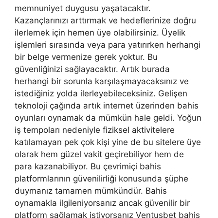
memnuniyet duygusu yaşatacaktır.
Kazançlarınızı arttırmak ve hedeflerinize doğru
ilerlemek için hemen üye olabilirsiniz. Üyelik
işlemleri sırasında veya para yatırırken herhangi
bir belge vermenize gerek yoktur. Bu
güvenliğinizi sağlayacaktır. Artık burada
herhangi bir sorunla karşılaşmayacaksınız ve
istediğiniz yolda ilerleyebileceksiniz. Gelişen
teknoloji çağında artık internet üzerinden bahis
oyunları oynamak da mümkün hale geldi. Yoğun
iş tempoları nedeniyle fiziksel aktivitelere
katılamayan pek çok kişi yine de bu sitelere üye
olarak hem güzel vakit geçirebiliyor hem de
para kazanabiliyor. Bu çevrimiçi bahis
platformlarının güvenilirliği konusunda şüphe
duymanız tamamen mümkündür. Bahis
oynamakla ilgileniyorsanız ancak güvenilir bir
platform sağlamak istiyorsanız Ventusbet bahis