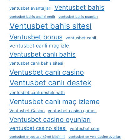
Ventusbet bahis
ventusbet avantajları
ventusbet bahis analizi nedir
ventusbet bahis puanları
Ventusbet bahis sitesi
Ventusbet bonus
ventusbet canli
ventusbet canli maç izle
Ventusbet canlı bahis
ventusbet canlı bahis sitesi
Ventusbet canlı casino
Ventusbet canlı destek
ventusbet canlı destek hattı
Ventusbet canlı maç izleme
Ventusbet Casino
ventusbet casino games
Ventusbet casino oyunları
ventusbet casino sitesi
ventusbet com
ventusbet e-posta şikâyet bildirimi
ventusbet en yeni casino oyunları