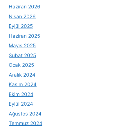
Haziran 2026
Nisan 2026
Eylül 2025
Haziran 2025
Mayıs 2025
Şubat 2025
Ocak 2025
Aralık 2024
Kasım 2024
Ekim 2024
Eylül 2024
Ağustos 2024
Temmuz 2024