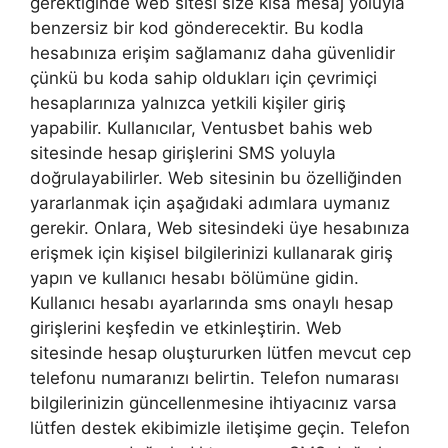
gerektiğinde web sitesi size kısa mesaj yoluyla
benzersiz bir kod gönderecektir. Bu kodla
hesabınıza erişim sağlamanız daha güvenlidir
çünkü bu koda sahip oldukları için çevrimiçi
hesaplarınıza yalnızca yetkili kişiler giriş
yapabilir. Kullanıcılar, Ventusbet bahis web
sitesinde hesap girişlerini SMS yoluyla
doğrulayabilirler. Web sitesinin bu özelliğinden
yararlanmak için aşağıdaki adımlara uymanız
gerekir. Onlara, Web sitesindeki üye hesabınıza
erişmek için kişisel bilgilerinizi kullanarak giriş
yapın ve kullanıcı hesabı bölümüne gidin.
Kullanıcı hesabı ayarlarında sms onaylı hesap
girişlerini keşfedin ve etkinleştirin. Web
sitesinde hesap oluştururken lütfen mevcut cep
telefonu numaranızı belirtin. Telefon numarası
bilgilerinizin güncellenmesine ihtiyacınız varsa
lütfen destek ekibimizle iletişime geçin. Telefon