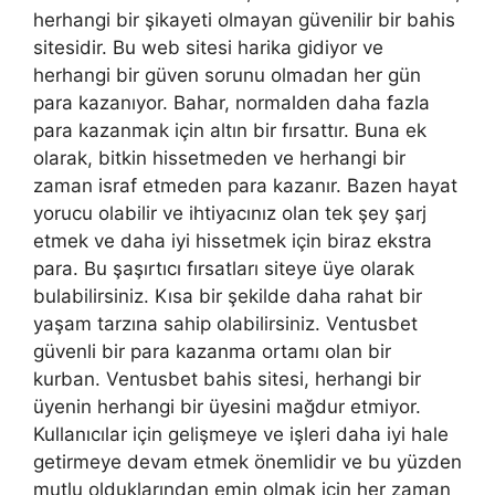
herhangi bir şikayeti olmayan güvenilir bir bahis
sitesidir. Bu web sitesi harika gidiyor ve
herhangi bir güven sorunu olmadan her gün
para kazanıyor. Bahar, normalden daha fazla
para kazanmak için altın bir fırsattır. Buna ek
olarak, bitkin hissetmeden ve herhangi bir
zaman israf etmeden para kazanır. Bazen hayat
yorucu olabilir ve ihtiyacınız olan tek şey şarj
etmek ve daha iyi hissetmek için biraz ekstra
para. Bu şaşırtıcı fırsatları siteye üye olarak
bulabilirsiniz. Kısa bir şekilde daha rahat bir
yaşam tarzına sahip olabilirsiniz. Ventusbet
güvenli bir para kazanma ortamı olan bir
kurban. Ventusbet bahis sitesi, herhangi bir
üyenin herhangi bir üyesini mağdur etmiyor.
Kullanıcılar için gelişmeye ve işleri daha iyi hale
getirmeye devam etmek önemlidir ve bu yüzden
mutlu olduklarından emin olmak için her zaman