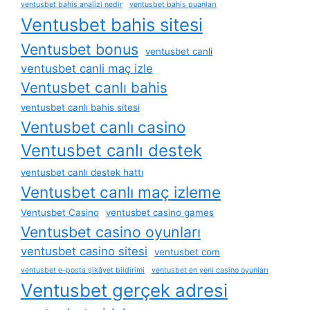
ventusbet bahis analizi nedir
ventusbet bahis puanları
Ventusbet bahis sitesi
Ventusbet bonus
ventusbet canli
ventusbet canli maç izle
Ventusbet canlı bahis
ventusbet canlı bahis sitesi
Ventusbet canlı casino
Ventusbet canlı destek
ventusbet canlı destek hattı
Ventusbet canlı maç izleme
Ventusbet Casino
ventusbet casino games
Ventusbet casino oyunları
ventusbet casino sitesi
ventusbet com
ventusbet e-posta şikâyet bildirimi
ventusbet en yeni casino oyunları
Ventusbet gerçek adresi