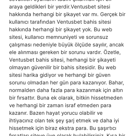
araya geldikleri bir yerdir.Ventusbet sitesi
hakkında herhangi bir şikayet var mı. Gerçek bir
kullanıcı tarafından Ventusbet bahis sitesi
hakkında herhangi bir şikayet yok. Bu web
sitesi, kullanıcı memnuniyeti ve sorunsuz
çalışması nedeniyle büyük ölçüde sayılır, ancak
ele alınması gereken bir sorunu vardır. Özetle,
Ventusbet bahis sitesi, herhangi bir şikayeti
olmayan güvenilir bir bahis sitesidir. Bu web
sitesi harika gidiyor ve herhangi bir güven
sorunu olmadan her gün para kazanıyor. Bahar,
normalden daha fazla para kazanmak için altın
bir fırsattır. Buna ek olarak, bitkin hissetmeden
ve herhangi bir zaman israf etmeden para
kazanır. Bazen hayat yorucu olabilir ve
ihtiyacınız olan tek şey şarj etmek ve daha iyi
hissetmek için biraz ekstra para. Bu şaşırtıcı
fırsatları siteye üye olarak bulabilirsiniz. Kısa bir