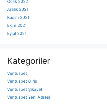
Ocak 2022
Aralık 2021
Kasım 2021
Ekim 2021
Eylül 2021
Kategoriler
Ventusbet
Ventusbet Giriş
Ventusbet Şikayet
Ventusbet Yeni Adresi