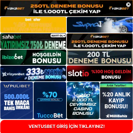
×
VENTUSBET GİRİŞ İÇİN TIKLAYINIZ!