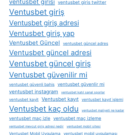
ventusbet girisi
ventusbet giris twitter
Ventusbet giriş
Ventusbet giriş adresi
Ventusbet giriş yap
Ventusbet Güncel
ventusbet güncel adres
Ventusbet güncel adresi
Ventusbet güncel giriş
Ventusbet güvenilir mi
ventusbet güvenlir mi
ventusbet güvenli bahis
ventusbet instagram
ventusbet katıl sanal sporlar
Ventusbet kayıt
ventusbet kayit
ventusbet kayıt i̇şlemi
Ventusbet kaç oldu
ventusbet maliyeti ne kadar
ventusbet maç izle
ventusbet maç izleme
ventusbet mevcut giriş adresi nedir
ventusbet mobil sitesi
Ventusbet Mobil Uygulama
ventusbet mobil uygulaması