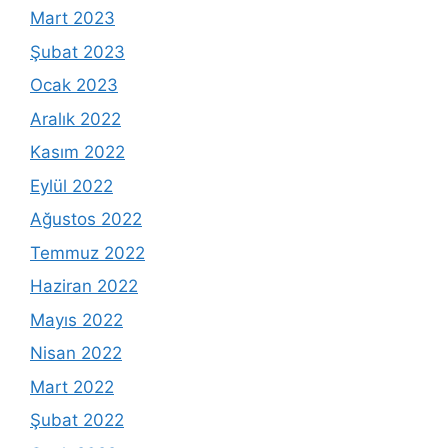
Mart 2023
Şubat 2023
Ocak 2023
Aralık 2022
Kasım 2022
Eylül 2022
Ağustos 2022
Temmuz 2022
Haziran 2022
Mayıs 2022
Nisan 2022
Mart 2022
Şubat 2022