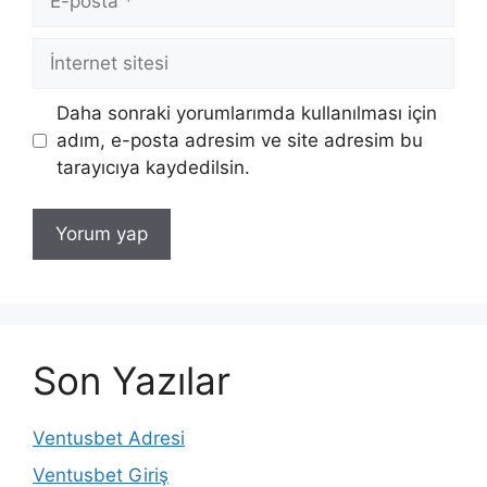
posta
İnternet
sitesi
Daha sonraki yorumlarımda kullanılması için
adım, e-posta adresim ve site adresim bu
tarayıcıya kaydedilsin.
Son Yazılar
Ventusbet Adresi
Ventusbet Giriş