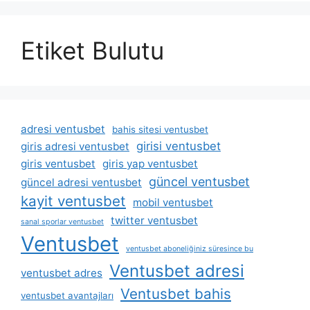
Etiket Bulutu
adresi ventusbet
bahis sitesi ventusbet
girisi ventusbet
giris adresi ventusbet
giris ventusbet
giris yap ventusbet
güncel ventusbet
güncel adresi ventusbet
kayit ventusbet
mobil ventusbet
twitter ventusbet
sanal sporlar ventusbet
Ventusbet
ventusbet aboneliğiniz süresince bu
Ventusbet adresi
ventusbet adres
Ventusbet bahis
ventusbet avantajları