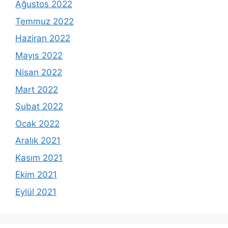
Ağustos 2022
Temmuz 2022
Haziran 2022
Mayıs 2022
Nisan 2022
Mart 2022
Şubat 2022
Ocak 2022
Aralık 2021
Kasım 2021
Ekim 2021
Eylül 2021