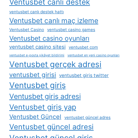
Ventusbet canlı destek
ventusbet canlı destek hattı
Ventusbet canlı maç izleme
Ventusbet Casino
ventusbet casino games
Ventusbet casino oyunları
ventusbet casino sitesi
ventusbet com
ventusbet e-posta şikâyet bildirimi
ventusbet en yeni casino oyunları
Ventusbet gerçek adresi
ventusbet girisi
ventusbet giris twitter
Ventusbet giriş
Ventusbet giriş adresi
Ventusbet giriş yap
Ventusbet Güncel
ventusbet güncel adres
Ventusbet güncel adresi
Ventusbet güncel giriş