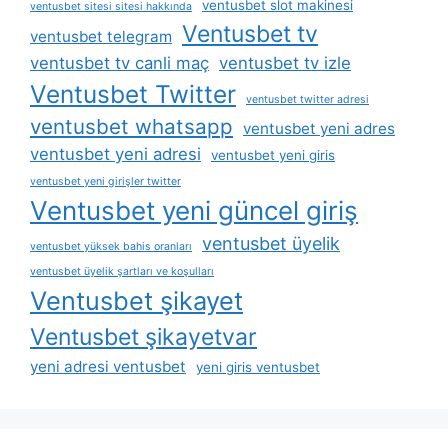
ventusbet slot makinesi
ventusbet sitesi sitesi hakkında
Ventusbet tv
ventusbet telegram
ventusbet tv canli maç
ventusbet tv izle
Ventusbet Twitter
ventusbet twitter adresi
ventusbet whatsapp
ventusbet yeni adres
ventusbet yeni adresi
ventusbet yeni giris
ventusbet yeni girişler twitter
Ventusbet yeni güncel giriş
ventusbet üyelik
ventusbet yüksek bahis oranları
ventusbet üyelik şartları ve koşulları
Ventusbet şikayet
Ventusbet şikayetvar
yeni adresi ventusbet
yeni giris ventusbet