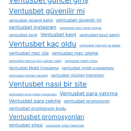
Ventusbet güvenilir mi
ventusbet güvenlir mi
ventusbet güvenli bahis
ventusbet instagram
ventusbet katıl sanal sporlar
Ventusbet kayıt
ventusbet kayit
ventusbet kayıt i̇şlemi
Ventusbet kaç oldu
ventusbet maliyeti ne kadar
ventusbet maç izle
ventusbet maç izleme
ventusbet mevcut giriş adresi nedir
ventusbet mobil sitesi
Ventusbet Mobil Uygulama
ventusbet mobil uygulaması
ventusbet müşteri hizmetleri
ventusbet müşteri desteği
Ventusbet nasıl bir site
Ventusbet para yatırma
ventusbet oyun sitesi oyuncuları
Ventusbet para çekme
ventusbet promosyon
ventusbet promosyon kodu
Ventusbet promosyonları
ventusbet sitesi
ventusbet sitesi hakkında