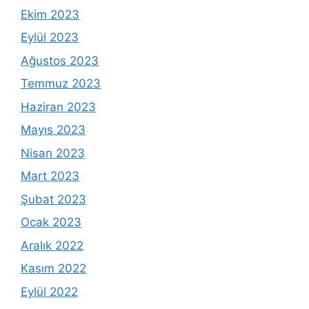
Ekim 2023
Eylül 2023
Ağustos 2023
Temmuz 2023
Haziran 2023
Mayıs 2023
Nisan 2023
Mart 2023
Şubat 2023
Ocak 2023
Aralık 2022
Kasım 2022
Eylül 2022