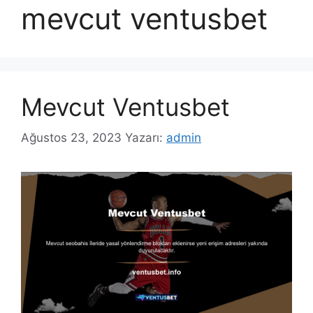
mevcut ventusbet
Mevcut Ventusbet
Ağustos 23, 2023
Yazarı:
admin