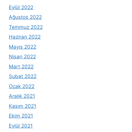
Eylül 2022
Ağustos 2022
Temmuz 2022
Haziran 2022
Mayıs 2022
Nisan 2022
Mart 2022
Şubat 2022
Ocak 2022
Aralık 2021
Kasım 2021
Ekim 2021
Eylül 2021