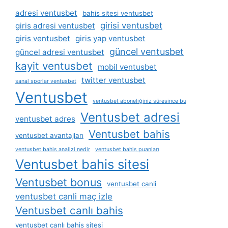
adresi ventusbet
bahis sitesi ventusbet
girisi ventusbet
giris adresi ventusbet
giris ventusbet
giris yap ventusbet
güncel ventusbet
güncel adresi ventusbet
kayit ventusbet
mobil ventusbet
twitter ventusbet
sanal sporlar ventusbet
Ventusbet
ventusbet aboneliğiniz süresince bu
Ventusbet adresi
ventusbet adres
Ventusbet bahis
ventusbet avantajları
ventusbet bahis analizi nedir
ventusbet bahis puanları
Ventusbet bahis sitesi
Ventusbet bonus
ventusbet canli
ventusbet canli maç izle
Ventusbet canlı bahis
ventusbet canlı bahis sitesi