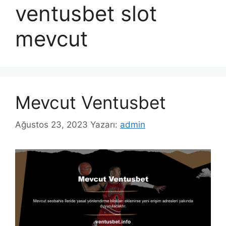
ventusbet slot
mevcut
Mevcut Ventusbet
Ağustos 23, 2023
Yazarı:
admin