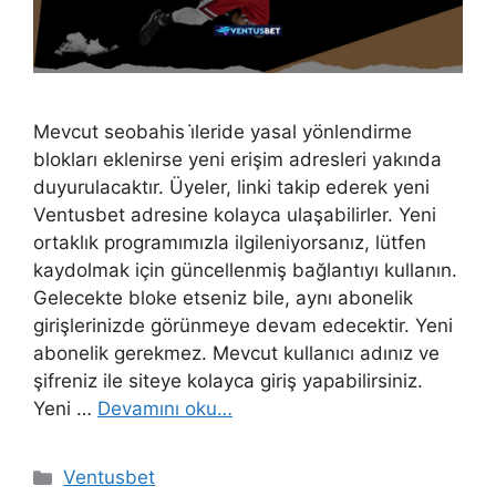
Mevcut seobahis i̇leride yasal yönlendirme
blokları eklenirse yeni erişim adresleri yakında
duyurulacaktır. Üyeler, linki takip ederek yeni
Ventusbet adresine kolayca ulaşabilirler. Yeni
ortaklık programımızla ilgileniyorsanız, lütfen
kaydolmak için güncellenmiş bağlantıyı kullanın.
Gelecekte bloke etseniz bile, aynı abonelik
girişlerinizde görünmeye devam edecektir. Yeni
abonelik gerekmez. Mevcut kullanıcı adınız ve
şifreniz ile siteye kolayca giriş yapabilirsiniz.
Yeni …
Devamını oku…
Kategoriler
Ventusbet