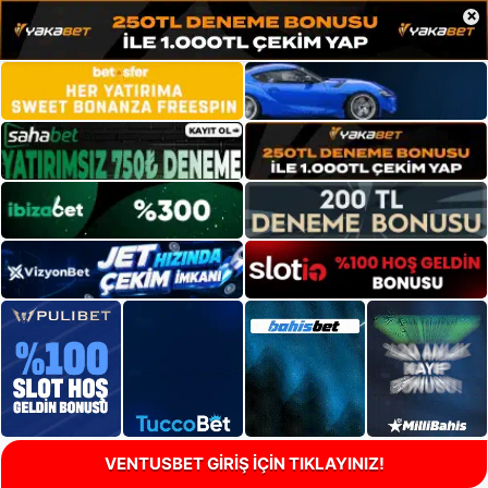
×
VENTUSBET GİRİŞ İÇİN TIKLAYINIZ!