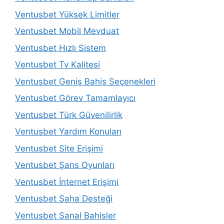
Ventusbet Yüksek Limitler
Ventusbet Mobil Mevduat
Ventusbet Hızlı Sistem
Ventusbet Tv Kalitesi
Ventusbet Geniş Bahis Seçenekleri
Ventusbet Görev Tamamlayıcı
Ventusbet Türk Güvenilirlik
Ventusbet Yardım Konuları
Ventusbet Site Erişimi
Ventusbet Şans Oyunları
Ventusbet İnternet Erişimi
Ventusbet Saha Desteği
Ventusbet Sanal Bahisler