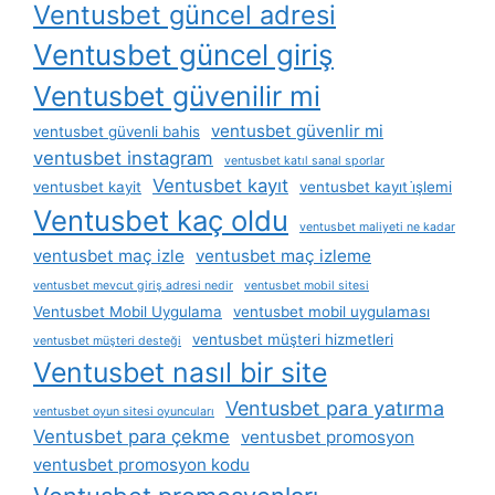
Ventusbet güncel adresi
Ventusbet güncel giriş
Ventusbet güvenilir mi
ventusbet güvenlir mi
ventusbet güvenli bahis
ventusbet instagram
ventusbet katıl sanal sporlar
Ventusbet kayıt
ventusbet kayit
ventusbet kayıt i̇şlemi
Ventusbet kaç oldu
ventusbet maliyeti ne kadar
ventusbet maç izle
ventusbet maç izleme
ventusbet mevcut giriş adresi nedir
ventusbet mobil sitesi
Ventusbet Mobil Uygulama
ventusbet mobil uygulaması
ventusbet müşteri hizmetleri
ventusbet müşteri desteği
Ventusbet nasıl bir site
Ventusbet para yatırma
ventusbet oyun sitesi oyuncuları
Ventusbet para çekme
ventusbet promosyon
ventusbet promosyon kodu