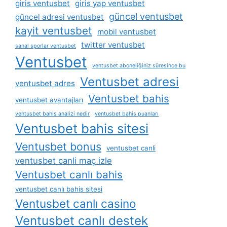
giris ventusbet
giris yap ventusbet
güncel ventusbet
güncel adresi ventusbet
kayit ventusbet
mobil ventusbet
twitter ventusbet
sanal sporlar ventusbet
Ventusbet
ventusbet aboneliğiniz süresince bu
Ventusbet adresi
ventusbet adres
Ventusbet bahis
ventusbet avantajları
ventusbet bahis analizi nedir
ventusbet bahis puanları
Ventusbet bahis sitesi
Ventusbet bonus
ventusbet canli
ventusbet canli maç izle
Ventusbet canlı bahis
ventusbet canlı bahis sitesi
Ventusbet canlı casino
Ventusbet canlı destek