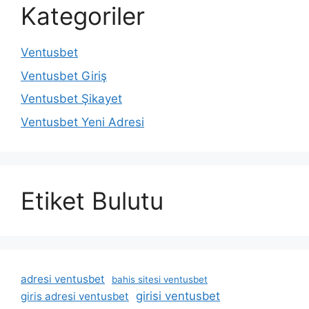
Kategoriler
Ventusbet
Ventusbet Giriş
Ventusbet Şikayet
Ventusbet Yeni Adresi
Etiket Bulutu
adresi ventusbet
bahis sitesi ventusbet
girisi ventusbet
giris adresi ventusbet