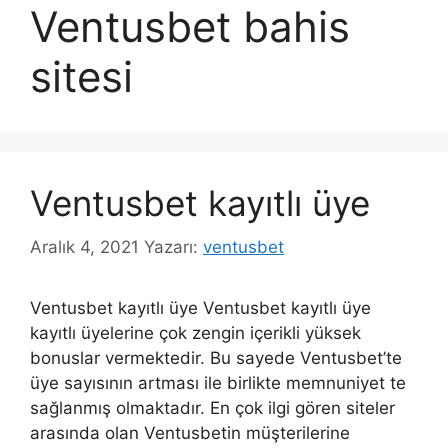
Ventusbet bahis
sitesi
Ventusbet kayıtlı üye
Aralık 4, 2021
Yazarı:
ventusbet
Ventusbet kayıtlı üye Ventusbet kayıtlı üye
kayıtlı üyelerine çok zengin içerikli yüksek
bonuslar vermektedir. Bu sayede Ventusbet’te
üye sayısının artması ile birlikte memnuniyet te
sağlanmış olmaktadır. En çok ilgi gören siteler
arasında olan Ventusbetin müşterilerine