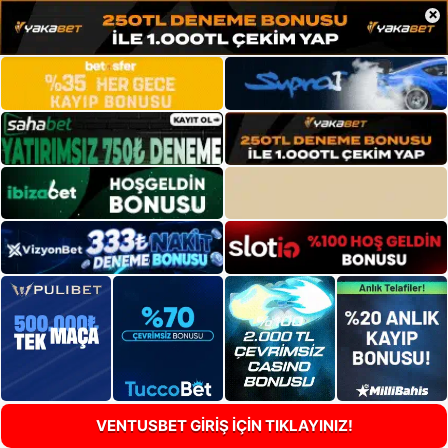
×
VENTUSBET GİRİŞ İÇİN TIKLAYINIZ!