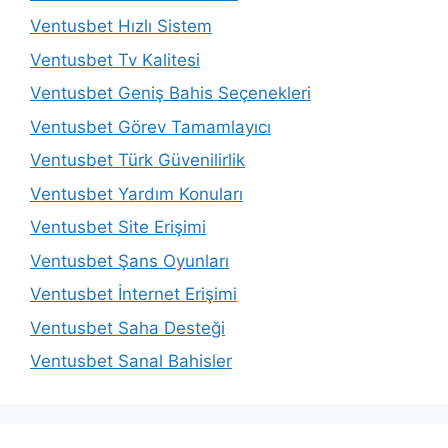
Ventusbet Hızlı Sistem
Ventusbet Tv Kalitesi
Ventusbet Geniş Bahis Seçenekleri
Ventusbet Görev Tamamlayıcı
Ventusbet Türk Güvenilirlik
Ventusbet Yardım Konuları
Ventusbet Site Erişimi
Ventusbet Şans Oyunları
Ventusbet İnternet Erişimi
Ventusbet Saha Desteği
Ventusbet Sanal Bahisler