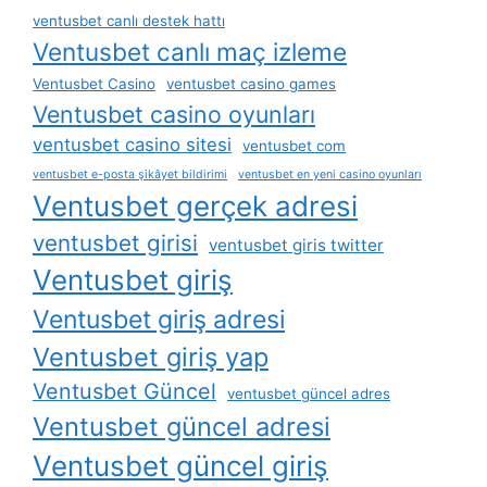
ventusbet canlı destek hattı
Ventusbet canlı maç izleme
Ventusbet Casino
ventusbet casino games
Ventusbet casino oyunları
ventusbet casino sitesi
ventusbet com
ventusbet e-posta şikâyet bildirimi
ventusbet en yeni casino oyunları
Ventusbet gerçek adresi
ventusbet girisi
ventusbet giris twitter
Ventusbet giriş
Ventusbet giriş adresi
Ventusbet giriş yap
Ventusbet Güncel
ventusbet güncel adres
Ventusbet güncel adresi
Ventusbet güncel giriş