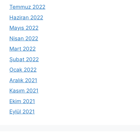
Temmuz 2022
Haziran 2022
Mayıs 2022
Nisan 2022
Mart 2022
Şubat 2022
Ocak 2022
Aralık 2021
Kasım 2021
Ekim 2021
Eylül 2021