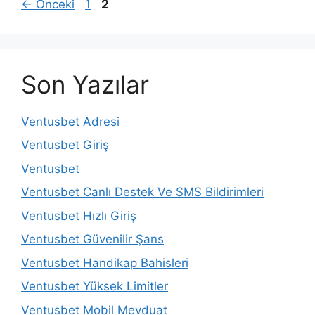
Sayfa
Sayfa
←
Önceki
1
2
Son Yazılar
Ventusbet Adresi
Ventusbet Giriş
Ventusbet
Ventusbet Canlı Destek Ve SMS Bildirimleri
Ventusbet Hızlı Giriş
Ventusbet Güvenilir Şans
Ventusbet Handikap Bahisleri
Ventusbet Yüksek Limitler
Ventusbet Mobil Mevduat