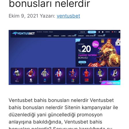
bonusları nelerdir
Ekim 9, 2021
Yazarı:
ventusbet
Ventusbet bahis bonusları nelerdir Ventusbet
bahis bonusları nelerdir Sitenin kampanyalar ile
düzenlediği yani güncellediği promosyon
anlayışına bakıldığında, Ventusbet bahis
bonusları nelerdir? Sorusunun karşılığında şu