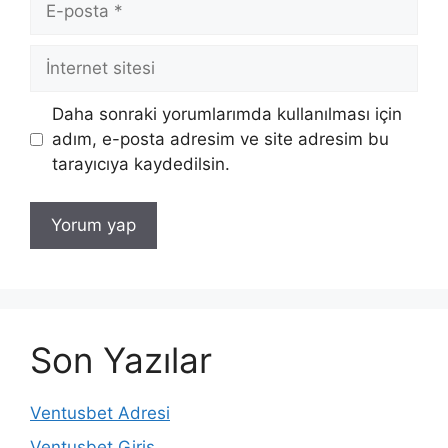
posta
İnternet
sitesi
Daha sonraki yorumlarımda kullanılması için
adım, e-posta adresim ve site adresim bu
tarayıcıya kaydedilsin.
Son Yazılar
Ventusbet Adresi
Ventusbet Giriş