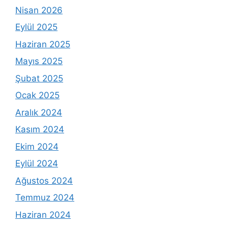
Nisan 2026
Eylül 2025
Haziran 2025
Mayıs 2025
Şubat 2025
Ocak 2025
Aralık 2024
Kasım 2024
Ekim 2024
Eylül 2024
Ağustos 2024
Temmuz 2024
Haziran 2024