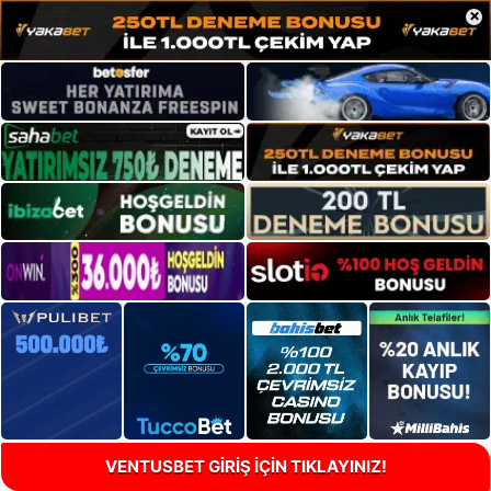
×
VENTUSBET GİRİŞ İÇİN TIKLAYINIZ!