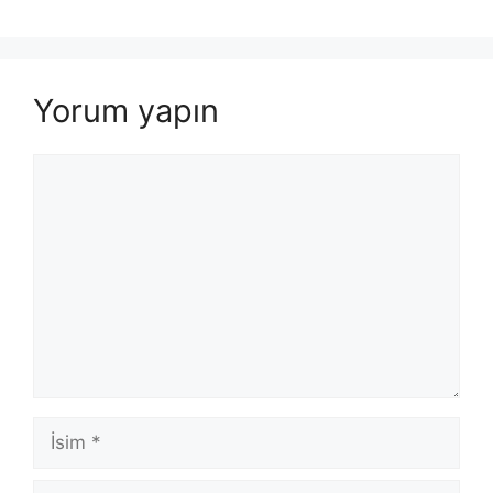
Yorum yapın
Yorum
İsim
E-