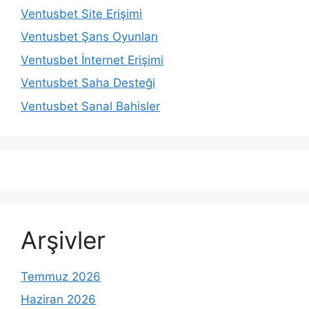
Ventusbet Site Erişimi
Ventusbet Şans Oyunları
Ventusbet İnternet Erişimi
Ventusbet Saha Desteği
Ventusbet Sanal Bahisler
Arşivler
Temmuz 2026
Haziran 2026