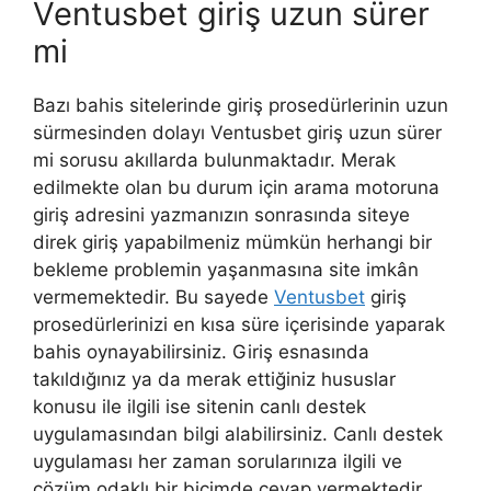
Ventusbet giriş uzun sürer
mi
Bazı bahis sitelerinde giriş prosedürlerinin uzun
sürmesinden dolayı Ventusbet giriş uzun sürer
mi sorusu akıllarda bulunmaktadır. Merak
edilmekte olan bu durum için arama motoruna
giriş adresini yazmanızın sonrasında siteye
direk giriş yapabilmeniz mümkün herhangi bir
bekleme problemin yaşanmasına site imkân
vermemektedir. Bu sayede
Ventusbet
giriş
prosedürlerinizi en kısa süre içerisinde yaparak
bahis oynayabilirsiniz. Giriş esnasında
takıldığınız ya da merak ettiğiniz hususlar
konusu ile ilgili ise sitenin canlı destek
uygulamasından bilgi alabilirsiniz. Canlı destek
uygulaması her zaman sorularınıza ilgili ve
çözüm odaklı bir biçimde cevap vermektedir.