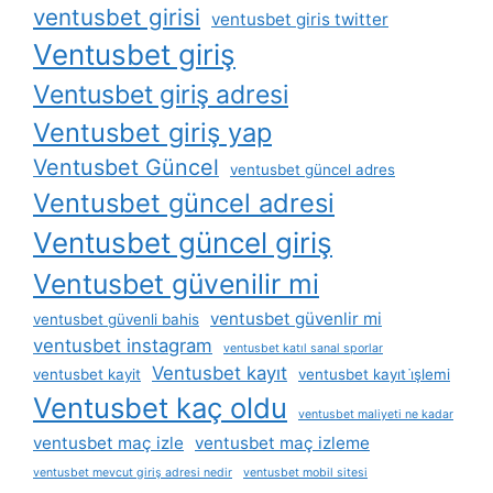
ventusbet girisi
ventusbet giris twitter
Ventusbet giriş
Ventusbet giriş adresi
Ventusbet giriş yap
Ventusbet Güncel
ventusbet güncel adres
Ventusbet güncel adresi
Ventusbet güncel giriş
Ventusbet güvenilir mi
ventusbet güvenlir mi
ventusbet güvenli bahis
ventusbet instagram
ventusbet katıl sanal sporlar
Ventusbet kayıt
ventusbet kayit
ventusbet kayıt i̇şlemi
Ventusbet kaç oldu
ventusbet maliyeti ne kadar
ventusbet maç izle
ventusbet maç izleme
ventusbet mevcut giriş adresi nedir
ventusbet mobil sitesi