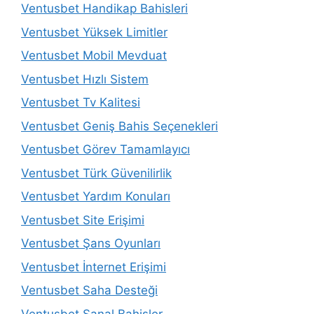
Ventusbet Handikap Bahisleri
Ventusbet Yüksek Limitler
Ventusbet Mobil Mevduat
Ventusbet Hızlı Sistem
Ventusbet Tv Kalitesi
Ventusbet Geniş Bahis Seçenekleri
Ventusbet Görev Tamamlayıcı
Ventusbet Türk Güvenilirlik
Ventusbet Yardım Konuları
Ventusbet Site Erişimi
Ventusbet Şans Oyunları
Ventusbet İnternet Erişimi
Ventusbet Saha Desteği
Ventusbet Sanal Bahisler