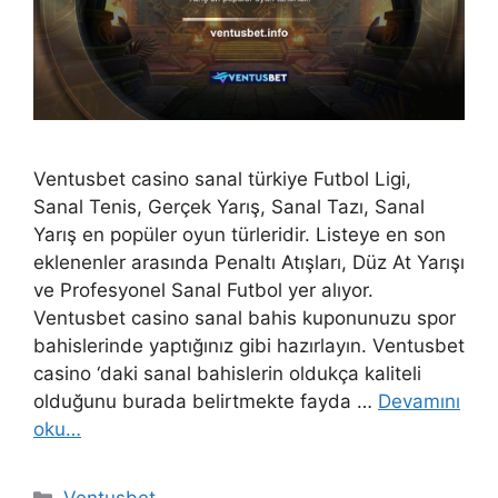
Ventusbet casino sanal türkiye Futbol Ligi,
Sanal Tenis, Gerçek Yarış, Sanal Tazı, Sanal
Yarış en popüler oyun türleridir. Listeye en son
eklenenler arasında Penaltı Atışları, Düz At Yarışı
ve Profesyonel Sanal Futbol yer alıyor.
Ventusbet casino sanal bahis kuponunuzu spor
bahislerinde yaptığınız gibi hazırlayın. Ventusbet
casino ‘daki sanal bahislerin oldukça kaliteli
olduğunu burada belirtmekte fayda …
Devamını
oku…
Kategoriler