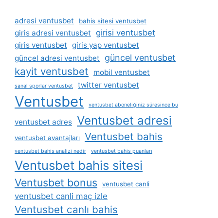
adresi ventusbet
bahis sitesi ventusbet
girisi ventusbet
giris adresi ventusbet
giris ventusbet
giris yap ventusbet
güncel ventusbet
güncel adresi ventusbet
kayit ventusbet
mobil ventusbet
twitter ventusbet
sanal sporlar ventusbet
Ventusbet
ventusbet aboneliğiniz süresince bu
Ventusbet adresi
ventusbet adres
Ventusbet bahis
ventusbet avantajları
ventusbet bahis analizi nedir
ventusbet bahis puanları
Ventusbet bahis sitesi
Ventusbet bonus
ventusbet canli
ventusbet canli maç izle
Ventusbet canlı bahis