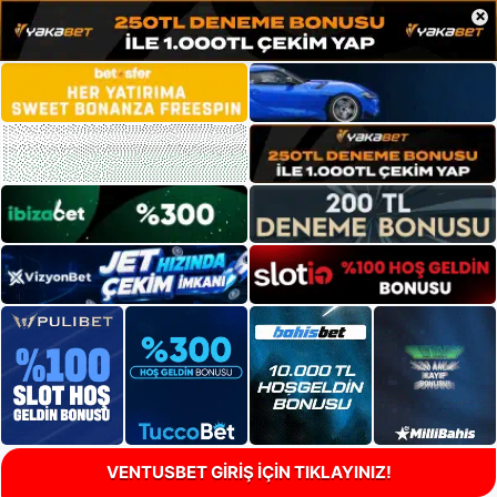
×
VENTUSBET GİRİŞ İÇİN TIKLAYINIZ!