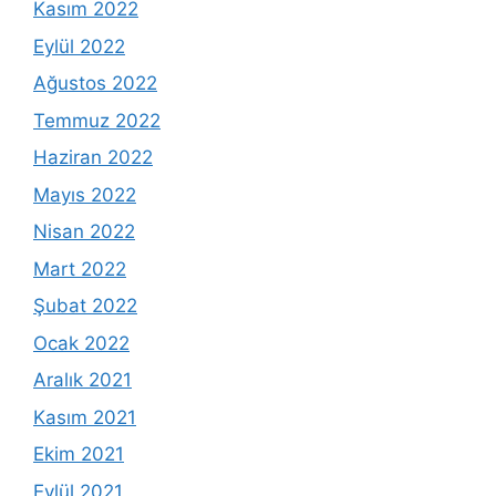
Kasım 2022
Eylül 2022
Ağustos 2022
Temmuz 2022
Haziran 2022
Mayıs 2022
Nisan 2022
Mart 2022
Şubat 2022
Ocak 2022
Aralık 2021
Kasım 2021
Ekim 2021
Eylül 2021