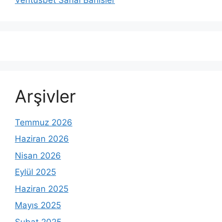
Arşivler
Temmuz 2026
Haziran 2026
Nisan 2026
Eylül 2025
Haziran 2025
Mayıs 2025
Şubat 2025