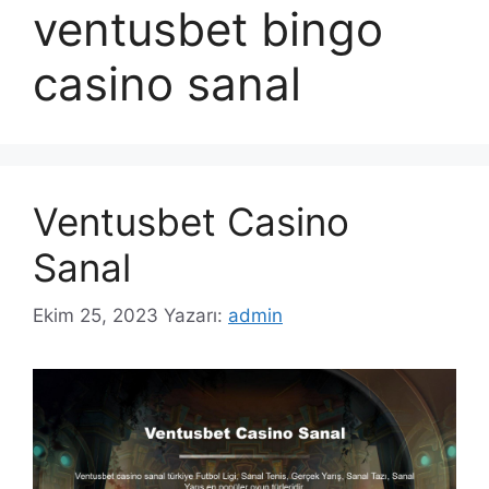
ventusbet bingo
casino sanal
Ventusbet Casino
Sanal
Ekim 25, 2023
Yazarı:
admin