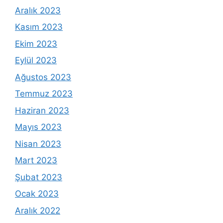
Aralık 2023
Kasım 2023
Ekim 2023
Eylül 2023
Ağustos 2023
Temmuz 2023
Haziran 2023
Mayıs 2023
Nisan 2023
Mart 2023
Şubat 2023
Ocak 2023
Aralık 2022