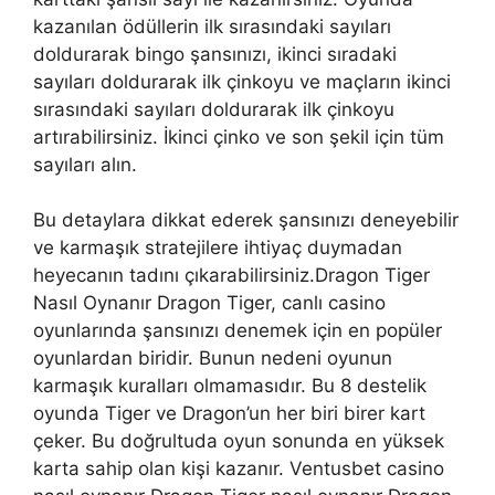
kazanılan ödüllerin ilk sırasındaki sayıları
doldurarak bingo şansınızı, ikinci sıradaki
sayıları doldurarak ilk çinkoyu ve maçların ikinci
sırasındaki sayıları doldurarak ilk çinkoyu
artırabilirsiniz. İkinci çinko ve son şekil için tüm
sayıları alın.
Bu detaylara dikkat ederek şansınızı deneyebilir
ve karmaşık stratejilere ihtiyaç duymadan
heyecanın tadını çıkarabilirsiniz.Dragon Tiger
Nasıl Oynanır Dragon Tiger, canlı casino
oyunlarında şansınızı denemek için en popüler
oyunlardan biridir. Bunun nedeni oyunun
karmaşık kuralları olmamasıdır. Bu 8 destelik
oyunda Tiger ve Dragon’un her biri birer kart
çeker. Bu doğrultuda oyun sonunda en yüksek
karta sahip olan kişi kazanır. Ventusbet casino