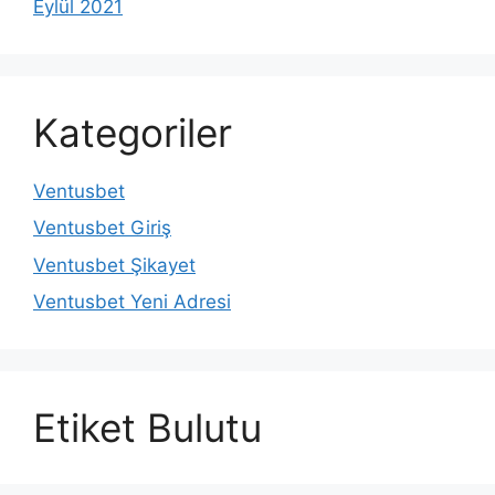
Eylül 2021
Kategoriler
Ventusbet
Ventusbet Giriş
Ventusbet Şikayet
Ventusbet Yeni Adresi
Etiket Bulutu