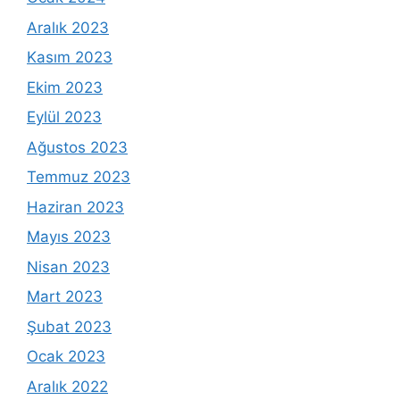
Aralık 2023
Kasım 2023
Ekim 2023
Eylül 2023
Ağustos 2023
Temmuz 2023
Haziran 2023
Mayıs 2023
Nisan 2023
Mart 2023
Şubat 2023
Ocak 2023
Aralık 2022