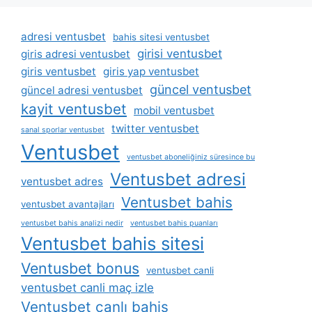
adresi ventusbet
bahis sitesi ventusbet
girisi ventusbet
giris adresi ventusbet
giris ventusbet
giris yap ventusbet
güncel ventusbet
güncel adresi ventusbet
kayit ventusbet
mobil ventusbet
twitter ventusbet
sanal sporlar ventusbet
Ventusbet
ventusbet aboneliğiniz süresince bu
Ventusbet adresi
ventusbet adres
Ventusbet bahis
ventusbet avantajları
ventusbet bahis analizi nedir
ventusbet bahis puanları
Ventusbet bahis sitesi
Ventusbet bonus
ventusbet canli
ventusbet canli maç izle
Ventusbet canlı bahis