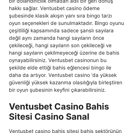
bir dolandırıcılık olmadan adil bir geri dönüş
hakkı sağlar. Ventusbet casino ödeme
şubesinde klasik akışın yanı sıra bingo tarzı
oyun seçenekleri de sunulmaktadır. Bingo oyunu
çeşitliliği kapsamında sadece şanslı sayılara
değil aynı zamanda hangi sayıların önce
çekileceği, hangi sayıların son çekileceği ve
hangi sayıların çekilmeyeceği üzerine de bahis
oynayabilirsiniz. Ventusbet casinonun bu
şekilde elde ettiği bahis eğlencesi bingo ile
daha da artıyor. Ventusbet casino ‘da yüksek
güvenliği yüksek kazanma olasılığıyla birleştiren
bir oyun şubesinin keyfini çıkarabilirsiniz.
Ventusbet Casino Bahis
Sitesi Casino Sanal
Ventusbet casino bahis sitesi bahis sektörünün