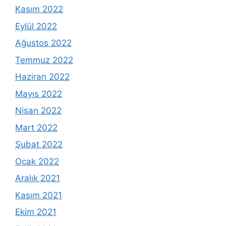
Kasım 2022
Eylül 2022
Ağustos 2022
Temmuz 2022
Haziran 2022
Mayıs 2022
Nisan 2022
Mart 2022
Şubat 2022
Ocak 2022
Aralık 2021
Kasım 2021
Ekim 2021