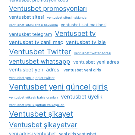
Ventusbet promosyonları
ventusbet sitesi
ventusbet sitesi hakkında
ventusbet slot makinesi
ventusbet sitesi sitesi hakkında
Ventusbet tv
ventusbet telegram
ventusbet tv canli maç
ventusbet tv izle
Ventusbet Twitter
ventusbet twitter adresi
ventusbet whatsapp
ventusbet yeni adres
ventusbet yeni adresi
ventusbet yeni giris
ventusbet yeni girişler twitter
Ventusbet yeni güncel giriş
ventusbet üyelik
ventusbet yüksek bahis oranları
ventusbet üyelik şartları ve koşulları
Ventusbet şikayet
Ventusbet şikayetvar
yeni adresi ventusbet
yeni giris ventusbet