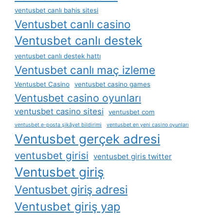
ventusbet canlı bahis sitesi
Ventusbet canlı casino
Ventusbet canlı destek
ventusbet canlı destek hattı
Ventusbet canlı maç izleme
Ventusbet Casino
ventusbet casino games
Ventusbet casino oyunları
ventusbet casino sitesi
ventusbet com
ventusbet e-posta şikâyet bildirimi
ventusbet en yeni casino oyunları
Ventusbet gerçek adresi
ventusbet girisi
ventusbet giris twitter
Ventusbet giriş
Ventusbet giriş adresi
Ventusbet giriş yap