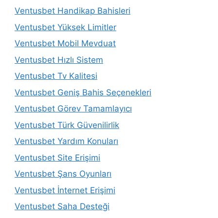
Ventusbet Handikap Bahisleri
Ventusbet Yüksek Limitler
Ventusbet Mobil Mevduat
Ventusbet Hızlı Sistem
Ventusbet Tv Kalitesi
Ventusbet Geniş Bahis Seçenekleri
Ventusbet Görev Tamamlayıcı
Ventusbet Türk Güvenilirlik
Ventusbet Yardım Konuları
Ventusbet Site Erişimi
Ventusbet Şans Oyunları
Ventusbet İnternet Erişimi
Ventusbet Saha Desteği