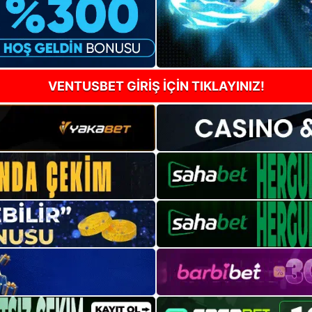
VENTUSBET GİRİŞ İÇİN TIKLAYINIZ!