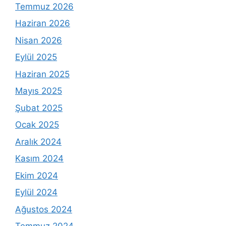
Temmuz 2026
Haziran 2026
Nisan 2026
Eylül 2025
Haziran 2025
Mayıs 2025
Şubat 2025
Ocak 2025
Aralık 2024
Kasım 2024
Ekim 2024
Eylül 2024
Ağustos 2024