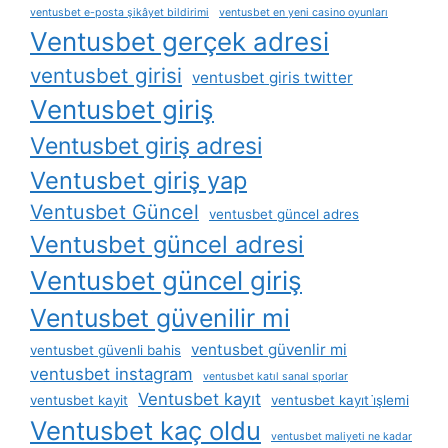
ventusbet e-posta şikâyet bildirimi
ventusbet en yeni casino oyunları
Ventusbet gerçek adresi
ventusbet girisi
ventusbet giris twitter
Ventusbet giriş
Ventusbet giriş adresi
Ventusbet giriş yap
Ventusbet Güncel
ventusbet güncel adres
Ventusbet güncel adresi
Ventusbet güncel giriş
Ventusbet güvenilir mi
ventusbet güvenlir mi
ventusbet güvenli bahis
ventusbet instagram
ventusbet katıl sanal sporlar
Ventusbet kayıt
ventusbet kayit
ventusbet kayıt i̇şlemi
Ventusbet kaç oldu
ventusbet maliyeti ne kadar