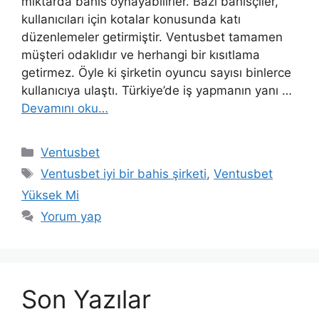
miktarda bahis oynayabilirler. Bazı bahisçiler,
kullanıcıları için kotalar konusunda katı
düzenlemeler getirmiştir. Ventusbet tamamen
müşteri odaklıdır ve herhangi bir kısıtlama
getirmez. Öyle ki şirketin oyuncu sayısı binlerce
kullanıcıya ulaştı. Türkiye’de iş yapmanın yanı …
Devamını oku…
Kategoriler
Ventusbet
Etiketler
Ventusbet iyi bir bahis şirketi
,
Ventusbet
Yüksek Mi
Yorum yap
Son Yazılar