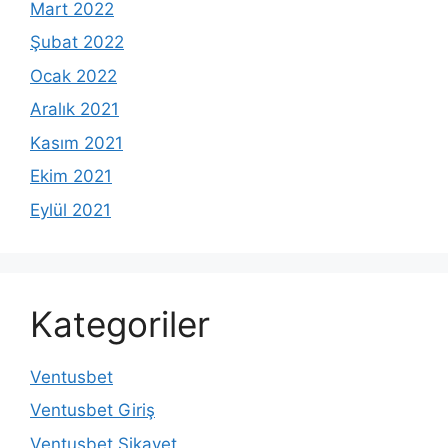
Mart 2022
Şubat 2022
Ocak 2022
Aralık 2021
Kasım 2021
Ekim 2021
Eylül 2021
Kategoriler
Ventusbet
Ventusbet Giriş
Ventusbet Şikayet