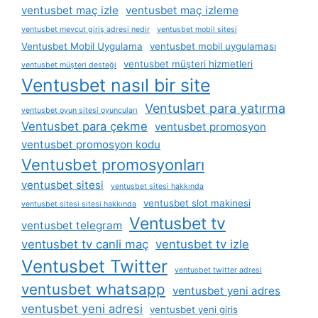
ventusbet maç izle
ventusbet maç izleme
ventusbet mevcut giriş adresi nedir
ventusbet mobil sitesi
Ventusbet Mobil Uygulama
ventusbet mobil uygulaması
ventusbet müşteri hizmetleri
ventusbet müşteri desteği
Ventusbet nasıl bir site
Ventusbet para yatırma
ventusbet oyun sitesi oyuncuları
Ventusbet para çekme
ventusbet promosyon
ventusbet promosyon kodu
Ventusbet promosyonları
ventusbet sitesi
ventusbet sitesi hakkında
ventusbet slot makinesi
ventusbet sitesi sitesi hakkında
Ventusbet tv
ventusbet telegram
ventusbet tv canli maç
ventusbet tv izle
Ventusbet Twitter
ventusbet twitter adresi
ventusbet whatsapp
ventusbet yeni adres
ventusbet yeni adresi
ventusbet yeni giris