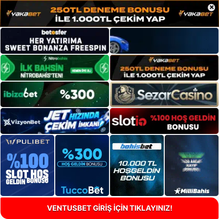
×
VENTUSBET GİRİŞ İÇİN TIKLAYINIZ!