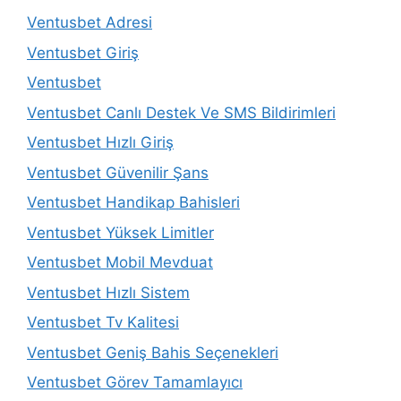
Ventusbet Adresi
Ventusbet Giriş
Ventusbet
Ventusbet Canlı Destek Ve SMS Bildirimleri
Ventusbet Hızlı Giriş
Ventusbet Güvenilir Şans
Ventusbet Handikap Bahisleri
Ventusbet Yüksek Limitler
Ventusbet Mobil Mevduat
Ventusbet Hızlı Sistem
Ventusbet Tv Kalitesi
Ventusbet Geniş Bahis Seçenekleri
Ventusbet Görev Tamamlayıcı