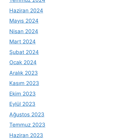
Temmuz 2024
Haziran 2024
Mayıs 2024
Nisan 2024
Mart 2024
Şubat 2024
Ocak 2024
Aralık 2023
Kasım 2023
Ekim 2023
Eylül 2023
Ağustos 2023
Temmuz 2023
Haziran 2023