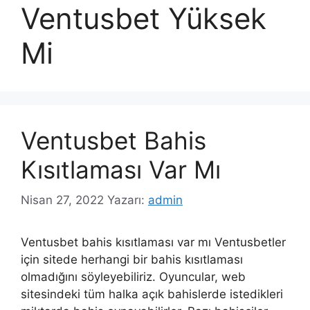
Ventusbet Yüksek
Mi
Ventusbet Bahis
Kısıtlaması Var Mı
Nisan 27, 2022
Yazarı:
admin
Ventusbet bahis kısıtlaması var mı Ventusbetler
için sitede herhangi bir bahis kısıtlaması
olmadığını söyleyebiliriz. Oyuncular, web
sitesindeki tüm halka açık bahislerde istedikleri