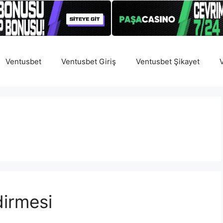
Ventusbet
Ventusbet Giriş
Ventusbet Şikayet
irmesi