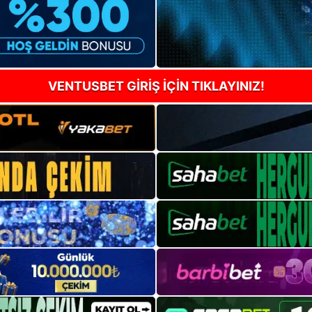
VENTUSBET GİRİŞ İÇİN TIKLAYINIZ!