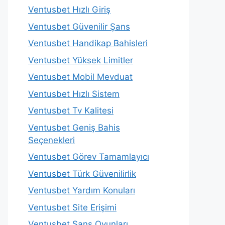
Ventusbet Hızlı Giriş
Ventusbet Güvenilir Şans
Ventusbet Handikap Bahisleri
Ventusbet Yüksek Limitler
Ventusbet Mobil Mevduat
Ventusbet Hızlı Sistem
Ventusbet Tv Kalitesi
Ventusbet Geniş Bahis
Seçenekleri
Ventusbet Görev Tamamlayıcı
Ventusbet Türk Güvenilirlik
Ventusbet Yardım Konuları
Ventusbet Site Erişimi
Ventusbet Şans Oyunları