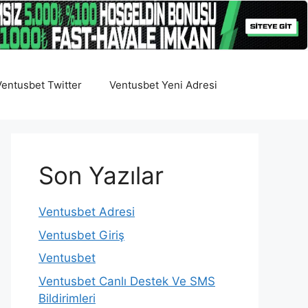
Ventusbet Twitter
Ventusbet Yeni Adresi
Son Yazılar
Ventusbet Adresi
Ventusbet Giriş
Ventusbet
Ventusbet Canlı Destek Ve SMS
Bildirimleri