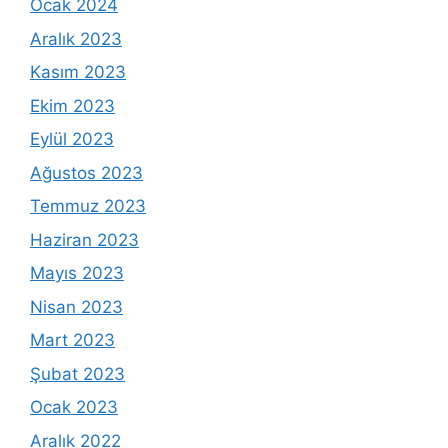
Ocak 2024
Aralık 2023
Kasım 2023
Ekim 2023
Eylül 2023
Ağustos 2023
Temmuz 2023
Haziran 2023
Mayıs 2023
Nisan 2023
Mart 2023
Şubat 2023
Ocak 2023
Aralık 2022