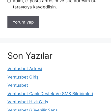
adım, e-posta adresim ve site adresim bu
tarayıcıya kaydedilsin.
Son Yazılar
Ventusbet Adresi
Ventusbet Giriş
Ventusbet
Ventusbet Canlı Destek Ve SMS Bildirimleri
Ventusbet Hızlı Giriş
Ventusbet Güvenilir Şans