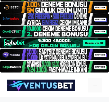
İçeriğe
atla
Menü