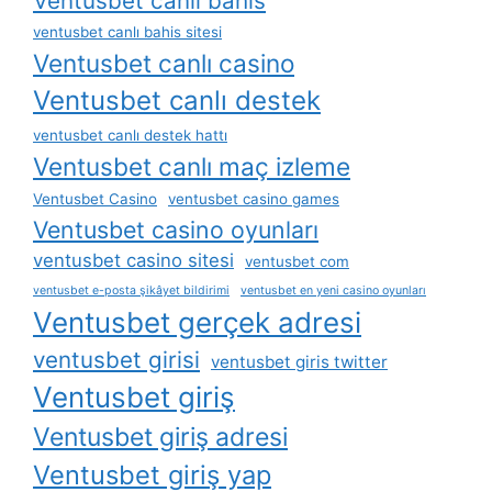
Ventusbet canlı bahis
ventusbet canlı bahis sitesi
Ventusbet canlı casino
Ventusbet canlı destek
ventusbet canlı destek hattı
Ventusbet canlı maç izleme
Ventusbet Casino
ventusbet casino games
Ventusbet casino oyunları
ventusbet casino sitesi
ventusbet com
ventusbet e-posta şikâyet bildirimi
ventusbet en yeni casino oyunları
Ventusbet gerçek adresi
ventusbet girisi
ventusbet giris twitter
Ventusbet giriş
Ventusbet giriş adresi
Ventusbet giriş yap