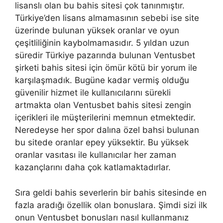
lisanslı olan bu bahis sitesi çok tanınmıştır.
Türkiye’den lisans almamasının sebebi ise site
üzerinde bulunan yüksek oranlar ve oyun
çeşitliliğinin kaybolmamasıdır. 5 yıldan uzun
süredir Türkiye pazarında bulunan Ventusbet
şirketi bahis sitesi için ömür kötü bir yorum ile
karşılaşmadık. Bugüne kadar vermiş olduğu
güvenilir hizmet ile kullanıcılarını sürekli
artmakta olan Ventusbet bahis sitesi zengin
içerikleri ile müşterilerini memnun etmektedir.
Neredeyse her spor dalına özel bahsi bulunan
bu sitede oranlar epey yüksektir. Bu yüksek
oranlar vasıtası ile kullanıcılar her zaman
kazançlarını daha çok katlamaktadırlar.
Sıra geldi bahis severlerin bir bahis sitesinde en
fazla aradığı özellik olan bonuslara. Şimdi sizi ilk
onun Ventusbet bonusları nasıl kullanmanız