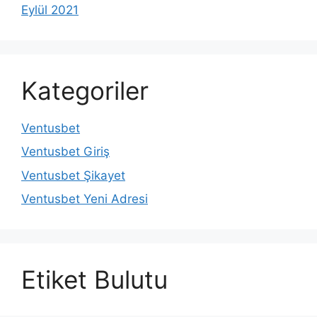
Eylül 2021
Kategoriler
Ventusbet
Ventusbet Giriş
Ventusbet Şikayet
Ventusbet Yeni Adresi
Etiket Bulutu