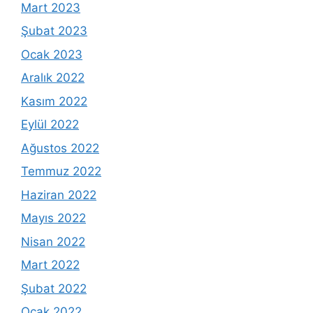
Mart 2023
Şubat 2023
Ocak 2023
Aralık 2022
Kasım 2022
Eylül 2022
Ağustos 2022
Temmuz 2022
Haziran 2022
Mayıs 2022
Nisan 2022
Mart 2022
Şubat 2022
Ocak 2022