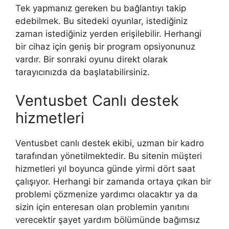
Tek yapmanız gereken bu bağlantıyı takip
edebilmek. Bu sitedeki oyunlar, istediğiniz
zaman istediğiniz yerden erişilebilir. Herhangi
bir cihaz için geniş bir program opsiyonunuz
vardır. Bir sonraki oyunu direkt olarak
tarayıcınızda da başlatabilirsiniz.
Ventusbet Canlı destek
hizmetleri
Ventusbet canlı destek ekibi, uzman bir kadro
tarafından yönetilmektedir. Bu sitenin müşteri
hizmetleri yıl boyunca günde yirmi dört saat
çalışıyor. Herhangi bir zamanda ortaya çıkan bir
problemi çözmenize yardımcı olacaktır ya da
sizin için enteresan olan problemin yanıtını
verecektir şayet yardım bölümünde bağımsız