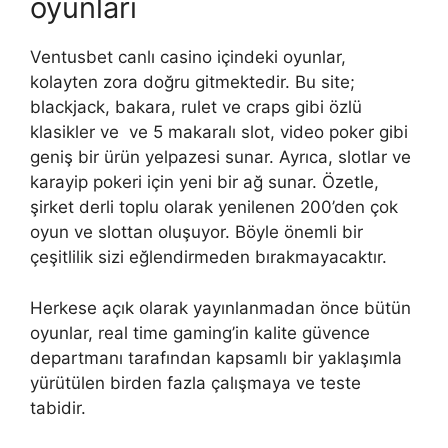
oyunları
Ventusbet canlı casino içindeki oyunlar,
kolayten zora doğru gitmektedir. Bu site;
blackjack, bakara, rulet ve craps gibi özlü
klasikler ve ve 5 makaralı slot, video poker gibi
geniş bir ürün yelpazesi sunar. Ayrıca, slotlar ve
karayip pokeri için yeni bir ağ sunar. Özetle,
şirket derli toplu olarak yenilenen 200’den çok
oyun ve slottan oluşuyor. Böyle önemli bir
çeşitlilik sizi eğlendirmeden bırakmayacaktır.
Herkese açık olarak yayınlanmadan önce bütün
oyunlar, real time gaming’in kalite güvence
departmanı tarafından kapsamlı bir yaklaşımla
yürütülen birden fazla çalışmaya ve teste
tabidir.