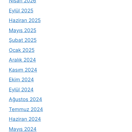
Nisan 2026
Eylül 2025
Haziran 2025
Mayıs 2025
Şubat 2025
Ocak 2025
Aralık 2024
Kasım 2024
Ekim 2024
Eylül 2024
Ağustos 2024
Temmuz 2024
Haziran 2024
Mayıs 2024