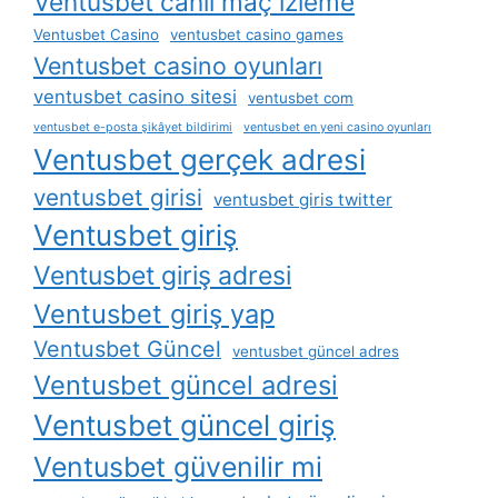
Ventusbet canlı maç izleme
Ventusbet Casino
ventusbet casino games
Ventusbet casino oyunları
ventusbet casino sitesi
ventusbet com
ventusbet e-posta şikâyet bildirimi
ventusbet en yeni casino oyunları
Ventusbet gerçek adresi
ventusbet girisi
ventusbet giris twitter
Ventusbet giriş
Ventusbet giriş adresi
Ventusbet giriş yap
Ventusbet Güncel
ventusbet güncel adres
Ventusbet güncel adresi
Ventusbet güncel giriş
Ventusbet güvenilir mi