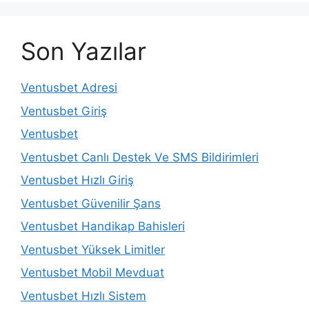
Son Yazılar
Ventusbet Adresi
Ventusbet Giriş
Ventusbet
Ventusbet Canlı Destek Ve SMS Bildirimleri
Ventusbet Hızlı Giriş
Ventusbet Güvenilir Şans
Ventusbet Handikap Bahisleri
Ventusbet Yüksek Limitler
Ventusbet Mobil Mevduat
Ventusbet Hızlı Sistem