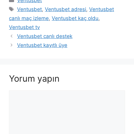
Ventusbet
Etiketler
Ventusbet
,
Ventusbet adresi
,
Ventusbet
canlı maç izleme
,
Ventusbet kaç oldu
,
Ventusbet tv
Ventusbet canlı destek
Ventusbet kayıtlı üye
Yorum yapın
Yorum