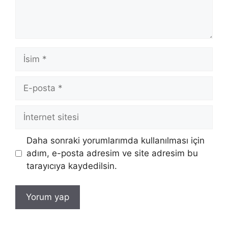
İsim
E-
posta
İnternet
sitesi
Daha sonraki yorumlarımda kullanılması için
adım, e-posta adresim ve site adresim bu
tarayıcıya kaydedilsin.