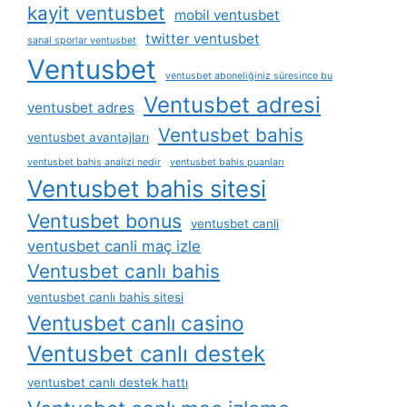
kayit ventusbet
mobil ventusbet
twitter ventusbet
sanal sporlar ventusbet
Ventusbet
ventusbet aboneliğiniz süresince bu
Ventusbet adresi
ventusbet adres
Ventusbet bahis
ventusbet avantajları
ventusbet bahis analizi nedir
ventusbet bahis puanları
Ventusbet bahis sitesi
Ventusbet bonus
ventusbet canli
ventusbet canli maç izle
Ventusbet canlı bahis
ventusbet canlı bahis sitesi
Ventusbet canlı casino
Ventusbet canlı destek
ventusbet canlı destek hattı