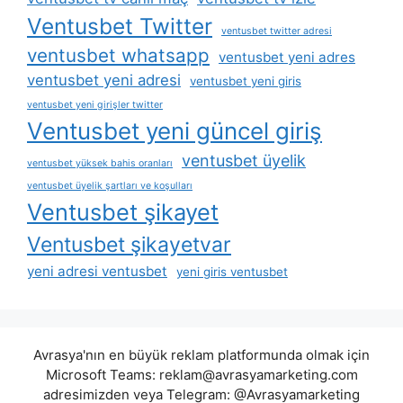
Ventusbet Twitter
ventusbet twitter adresi
ventusbet whatsapp
ventusbet yeni adres
ventusbet yeni adresi
ventusbet yeni giris
ventusbet yeni girişler twitter
Ventusbet yeni güncel giriş
ventusbet üyelik
ventusbet yüksek bahis oranları
ventusbet üyelik şartları ve koşulları
Ventusbet şikayet
Ventusbet şikayetvar
yeni adresi ventusbet
yeni giris ventusbet
Avrasya'nın en büyük reklam platformunda olmak için
Microsoft Teams:
reklam@avrasyamarketing.com
adresimizden veya Telegram: @Avrasyamarketing