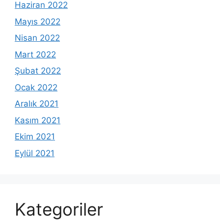
Haziran 2022
Mayıs 2022
Nisan 2022
Mart 2022
Şubat 2022
Ocak 2022
Aralık 2021
Kasım 2021
Ekim 2021
Eylül 2021
Kategoriler