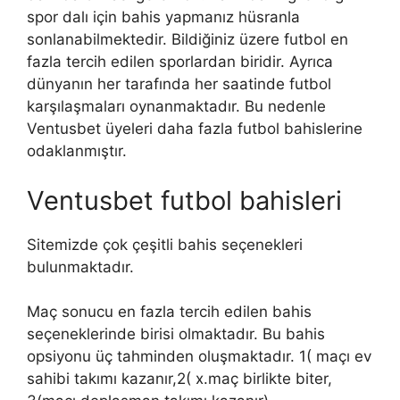
spor dalı için bahis yapmanız hüsranla
sonlanabilmektedir. Bildiğiniz üzere futbol en
fazla tercih edilen sporlardan biridir. Ayrıca
dünyanın her tarafında her saatinde futbol
karşılaşmaları oynanmaktadır. Bu nedenle
Ventusbet üyeleri daha fazla futbol bahislerine
odaklanmıştır.
Ventusbet futbol bahisleri
Sitemizde çok çeşitli bahis seçenekleri
bulunmaktadır.
Maç sonucu en fazla tercih edilen bahis
seçeneklerinde birisi olmaktadır. Bu bahis
opsiyonu üç tahminden oluşmaktadır. 1( maçı ev
sahibi takımı kazanır,2( x.maç birlikte biter,