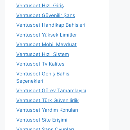
Ventusbet Hızlı Giriş
Ventusbet Güvenilir Şans
Ventusbet Handikap Bahisleri
Ventusbet Yüksek Limitler
Ventusbet Mobil Mevduat
Ventusbet Hızlı Sistem
Ventusbet Tv Kalitesi
Ventusbet Geniş Bahis
Seçenekleri
Ventusbet Görev Tamamlayıcı
Ventusbet Türk Güvenilirlik
Ventusbet Yardım Konuları
Ventusbet Site Erişimi
Ventusbet Şans Oyunları