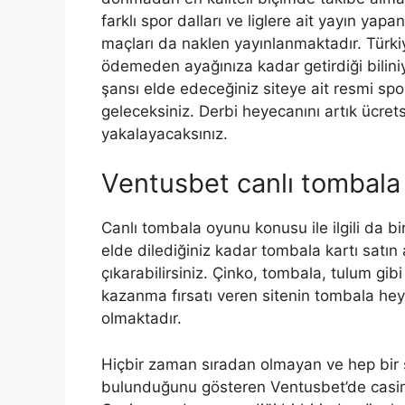
farklı spor dalları ve liglere ait yayın yap
maçları da naklen yayınlanmaktadır. Türki
ödemeden ayağınıza kadar getirdiği bilini
şansı elde edeceğiniz siteye ait resmi spo
geleceksiniz. Derbi heyecanını artık ücre
yakalayacaksınız.
Ventusbet canlı tombala 
Canlı tombala oyunu konusu ile ilgili da b
elde dilediğiniz kadar tombala kartı satı
çıkarabilirsiniz. Çinko, tombala, tulum gib
kazanma fırsatı veren sitenin tombala hey
olmaktadır.
Hiçbir zaman sıradan olmayan ve hep bir ş
bulunduğunu gösteren Ventusbet’de casino 