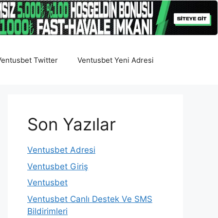
Ventusbet Twitter
Ventusbet Yeni Adresi
Son Yazılar
Ventusbet Adresi
Ventusbet Giriş
Ventusbet
Ventusbet Canlı Destek Ve SMS
Bildirimleri