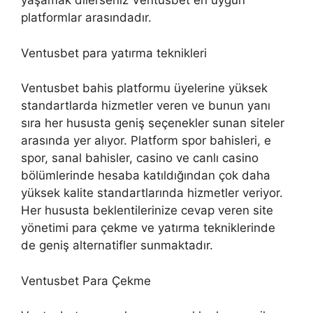
yaşamak dilerseniz Ventusbet en uygun
platformlar arasındadır.
Ventusbet para yatırma teknikleri
Ventusbet bahis platformu üyelerine yüksek
standartlarda hizmetler veren ve bunun yanı
sıra her hususta geniş seçenekler sunan siteler
arasında yer alıyor. Platform spor bahisleri, e
spor, sanal bahisler, casino ve canlı casino
bölümlerinde hesaba katıldığından çok daha
yüksek kalite standartlarında hizmetler veriyor.
Her hususta beklentilerinize cevap veren site
yönetimi para çekme ve yatırma tekniklerinde
de geniş alternatifler sunmaktadır.
Ventusbet Para Çekme