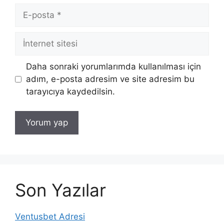
E-
posta
İnternet
sitesi
Daha sonraki yorumlarımda kullanılması için
adım, e-posta adresim ve site adresim bu
tarayıcıya kaydedilsin.
Son Yazılar
Ventusbet Adresi