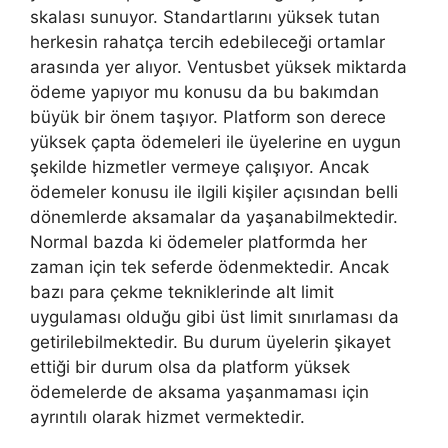
skalası sunuyor. Standartlarını yüksek tutan
herkesin rahatça tercih edebileceği ortamlar
arasında yer alıyor. Ventusbet yüksek miktarda
ödeme yapıyor mu konusu da bu bakımdan
büyük bir önem taşıyor. Platform son derece
yüksek çapta ödemeleri ile üyelerine en uygun
şekilde hizmetler vermeye çalışıyor. Ancak
ödemeler konusu ile ilgili kişiler açısından belli
dönemlerde aksamalar da yaşanabilmektedir.
Normal bazda ki ödemeler platformda her
zaman için tek seferde ödenmektedir. Ancak
bazı para çekme tekniklerinde alt limit
uygulaması olduğu gibi üst limit sınırlaması da
getirilebilmektedir. Bu durum üyelerin şikayet
ettiği bir durum olsa da platform yüksek
ödemelerde de aksama yaşanmaması için
ayrıntılı olarak hizmet vermektedir.