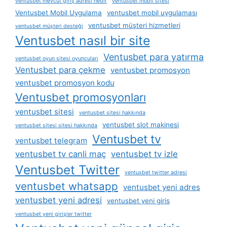
ventusbet mevcut giriş adresi nedir
ventusbet mobil sitesi
Ventusbet Mobil Uygulama
ventusbet mobil uygulaması
ventusbet müşteri hizmetleri
ventusbet müşteri desteği
Ventusbet nasıl bir site
Ventusbet para yatırma
ventusbet oyun sitesi oyuncuları
Ventusbet para çekme
ventusbet promosyon
ventusbet promosyon kodu
Ventusbet promosyonları
ventusbet sitesi
ventusbet sitesi hakkında
ventusbet slot makinesi
ventusbet sitesi sitesi hakkında
Ventusbet tv
ventusbet telegram
ventusbet tv canli maç
ventusbet tv izle
Ventusbet Twitter
ventusbet twitter adresi
ventusbet whatsapp
ventusbet yeni adres
ventusbet yeni adresi
ventusbet yeni giris
ventusbet yeni girişler twitter