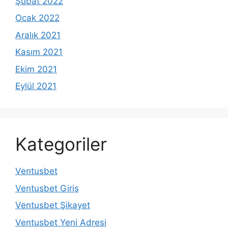
Şubat 2022
Ocak 2022
Aralık 2021
Kasım 2021
Ekim 2021
Eylül 2021
Kategoriler
Ventusbet
Ventusbet Giriş
Ventusbet Şikayet
Ventusbet Yeni Adresi