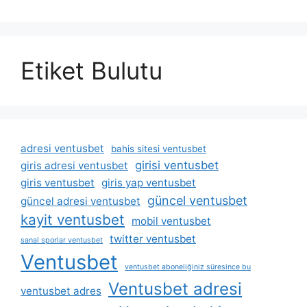
Etiket Bulutu
adresi ventusbet
bahis sitesi ventusbet
girisi ventusbet
giris adresi ventusbet
giris ventusbet
giris yap ventusbet
güncel ventusbet
güncel adresi ventusbet
kayit ventusbet
mobil ventusbet
twitter ventusbet
sanal sporlar ventusbet
Ventusbet
ventusbet aboneliğiniz süresince bu
Ventusbet adresi
ventusbet adres