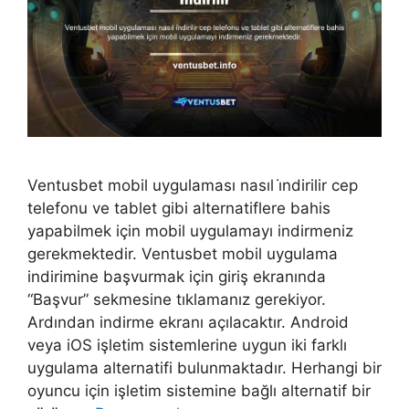
Ventusbet mobil uygulaması nasıl i̇ndirilir cep
telefonu ve tablet gibi alternatiflere bahis
yapabilmek için mobil uygulamayı indirmeniz
gerekmektedir. Ventusbet mobil uygulama
indirimine başvurmak için giriş ekranında
“Başvur” sekmesine tıklamanız gerekiyor.
Ardından indirme ekranı açılacaktır. Android
veya iOS işletim sistemlerine uygun iki farklı
uygulama alternatifi bulunmaktadır. Herhangi bir
oyuncu için işletim sistemine bağlı alternatif bir