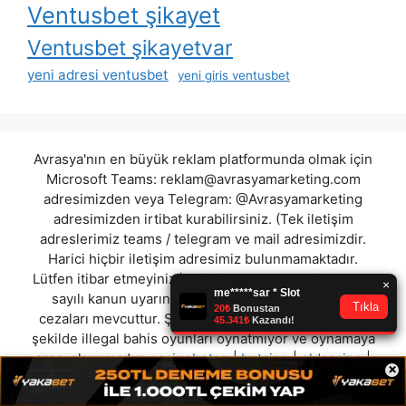
Ventusbet şikayet
Ventusbet şikayetvar
yeni adresi ventusbet
yeni giris ventusbet
Avrasya'nın en büyük reklam platformunda olmak için
Microsoft Teams:
reklam@avrasyamarketing.com
adresimizden veya Telegram: @Avrasyamarketing
adresimizden irtibat kurabilirsiniz. (Tek iletişim
adreslerimiz teams / telegram ve mail adresimizdir.
Harici hiçbir iletişim adresimiz bulunmamaktadır.
Lütfen itibar etmeyiniz.) Türkiye yasalarına göre 7258
sayılı kanun uyarınca yasa dışı bahis oynamanın
cezaları mevcuttur. Şu an bulunduğunuz site hiç bir
şekilde illegal bahis oyunları oynatmıyor ve oynamaya
aracı olmuyordur.
casinobeton
|
betsine
|
oldcasino
|
×
betlima
|
7bey
|
betelix
|
betmanbet
|
betkazan