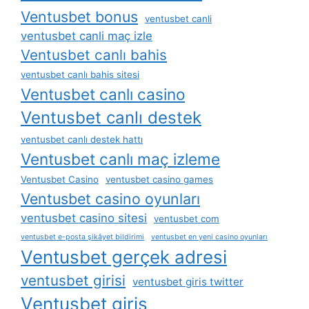
Ventusbet bonus
ventusbet canli
ventusbet canli maç izle
Ventusbet canlı bahis
ventusbet canlı bahis sitesi
Ventusbet canlı casino
Ventusbet canlı destek
ventusbet canlı destek hattı
Ventusbet canlı maç izleme
Ventusbet Casino
ventusbet casino games
Ventusbet casino oyunları
ventusbet casino sitesi
ventusbet com
ventusbet e-posta şikâyet bildirimi
ventusbet en yeni casino oyunları
Ventusbet gerçek adresi
ventusbet girisi
ventusbet giris twitter
Ventusbet giriş