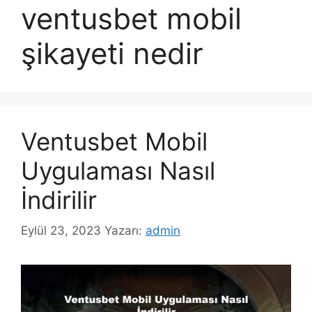
ventusbet mobil
şikayeti nedir
Ventusbet Mobil
Uygulaması Nasıl
İndirilir
Eylül 23, 2023
Yazarı:
admin