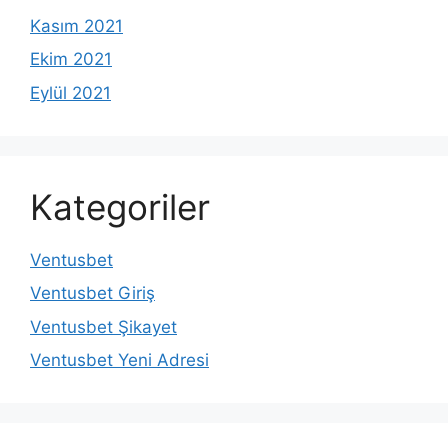
Kasım 2021
Ekim 2021
Eylül 2021
Kategoriler
Ventusbet
Ventusbet Giriş
Ventusbet Şikayet
Ventusbet Yeni Adresi