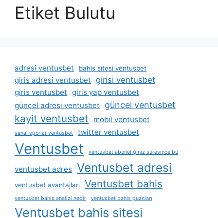
Etiket Bulutu
adresi ventusbet
bahis sitesi ventusbet
girisi ventusbet
giris adresi ventusbet
giris ventusbet
giris yap ventusbet
güncel ventusbet
güncel adresi ventusbet
kayit ventusbet
mobil ventusbet
twitter ventusbet
sanal sporlar ventusbet
Ventusbet
ventusbet aboneliğiniz süresince bu
Ventusbet adresi
ventusbet adres
Ventusbet bahis
ventusbet avantajları
ventusbet bahis analizi nedir
ventusbet bahis puanları
Ventusbet bahis sitesi