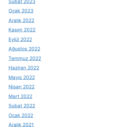
Şubat 2023
Ocak 2023
Aralık 2022
Kasım 2022
Eylül 2022
Ağustos 2022
Temmuz 2022
Haziran 2022
Mayıs 2022
Nisan 2022
Mart 2022
Şubat 2022
Ocak 2022
Aralık 2021