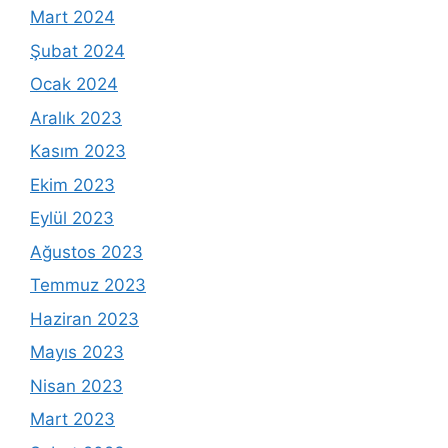
Mart 2024
Şubat 2024
Ocak 2024
Aralık 2023
Kasım 2023
Ekim 2023
Eylül 2023
Ağustos 2023
Temmuz 2023
Haziran 2023
Mayıs 2023
Nisan 2023
Mart 2023