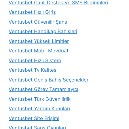
Ventusbet Canlı Destek Ve SMS Bildirimleri
Ventusbet Hızlı Giriş
Ventusbet Güvenilir Şans
Ventusbet Handikap Bahisleri
Ventusbet Yüksek Limitler
Ventusbet Mobil Mevduat
Ventusbet Hızlı Sistem
Ventusbet Tv Kalitesi
Ventusbet Geniş Bahis Seçenekleri
Ventusbet Görev Tamamlayıcı
Ventusbet Türk Güvenilirlik
Ventusbet Yardım Konuları
Ventusbet Site Erişimi
Ventusbet Şans Oyunları