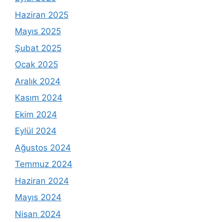
Haziran 2025
Mayıs 2025
Şubat 2025
Ocak 2025
Aralık 2024
Kasım 2024
Ekim 2024
Eylül 2024
Ağustos 2024
Temmuz 2024
Haziran 2024
Mayıs 2024
Nisan 2024