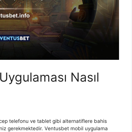
 Uygulaması Nasıl
cep telefonu ve tablet gibi alternatiflere bahis
eniz gerekmektedir. Ventusbet mobil uygulama