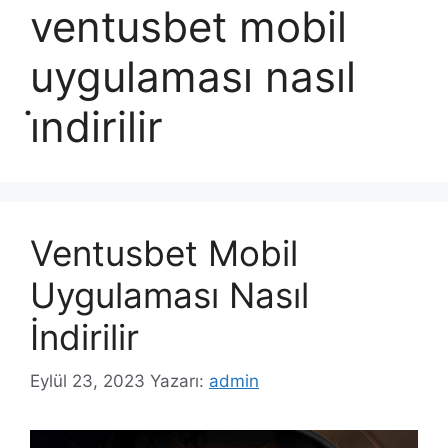
ventusbet mobil
uygulaması nasıl
i̇ndirilir
Ventusbet Mobil
Uygulaması Nasıl
İndirilir
Eylül 23, 2023
Yazarı:
admin