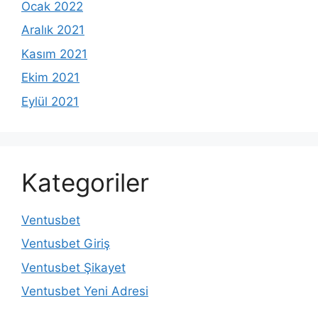
Ocak 2022
Aralık 2021
Kasım 2021
Ekim 2021
Eylül 2021
Kategoriler
Ventusbet
Ventusbet Giriş
Ventusbet Şikayet
Ventusbet Yeni Adresi