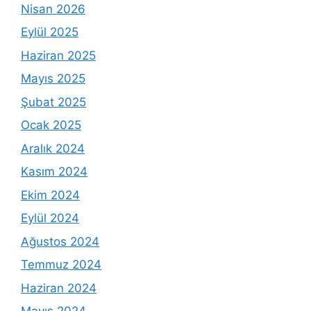
Nisan 2026
Eylül 2025
Haziran 2025
Mayıs 2025
Şubat 2025
Ocak 2025
Aralık 2024
Kasım 2024
Ekim 2024
Eylül 2024
Ağustos 2024
Temmuz 2024
Haziran 2024