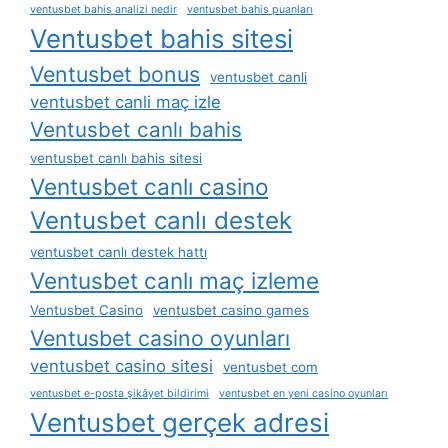
ventusbet bahis analizi nedir
ventusbet bahis puanları
Ventusbet bahis sitesi
Ventusbet bonus
ventusbet canli
ventusbet canli maç izle
Ventusbet canlı bahis
ventusbet canlı bahis sitesi
Ventusbet canlı casino
Ventusbet canlı destek
ventusbet canlı destek hattı
Ventusbet canlı maç izleme
Ventusbet Casino
ventusbet casino games
Ventusbet casino oyunları
ventusbet casino sitesi
ventusbet com
ventusbet e-posta şikâyet bildirimi
ventusbet en yeni casino oyunları
Ventusbet gerçek adresi