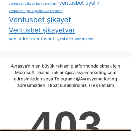
ventusbet üyelik
ventusbet yüksek bahis oranları
ventusbet üyelik şartları ve koşulları
Ventusbet şikayet
Ventusbet şikayetvar
yeni adresi ventusbet
yeni giris ventusbet
Avrasya'nın en büyük reklam platformunda olmak için
Microsoft Teams:
reklam@avrasyamarketing.com
adresimizden veya Telegram: @Avrasyamarketing
adresimizden irtibat kurabilirsiniz. (Tek iletişim
adreslerimiz teams / telegram ve mail adresimizdir.
Harici hiçbir iletişim adresimiz bulunmamaktadır.
Lütfen itibar etmeyiniz.) Türkiye yasalarına göre 7258
sayılı kanun uyarınca yasa dışı bahis oynamanın
cezaları mevcuttur. Şu an bulunduğunuz site hiç bir
şekilde illegal bahis oyunları oynatmıyor ve oynamaya
aracı olmuyordur.
casinobeton
|
betsine
|
oldcasino
|