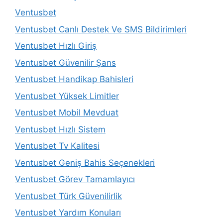
Ventusbet
Ventusbet Canlı Destek Ve SMS Bildirimleri
Ventusbet Hızlı Giriş
Ventusbet Güvenilir Şans
Ventusbet Handikap Bahisleri
Ventusbet Yüksek Limitler
Ventusbet Mobil Mevduat
Ventusbet Hızlı Sistem
Ventusbet Tv Kalitesi
Ventusbet Geniş Bahis Seçenekleri
Ventusbet Görev Tamamlayıcı
Ventusbet Türk Güvenilirlik
Ventusbet Yardım Konuları