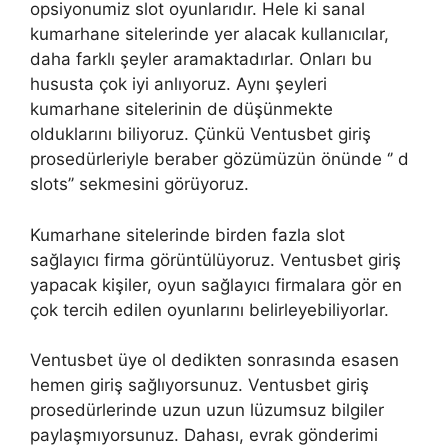
opsiyonumiz slot oyunlarıdır. Hele ki sanal
kumarhane sitelerinde yer alacak kullanıcılar,
daha farklı şeyler aramaktadırlar. Onları bu
hususta çok iyi anlıyoruz. Aynı şeyleri
kumarhane sitelerinin de düşünmekte
olduklarını biliyoruz. Çünkü Ventusbet giriş
prosedürleriyle beraber gözümüzün önünde ‘’ d
slots’’ sekmesini görüyoruz.
Kumarhane sitelerinde birden fazla slot
sağlayıcı firma görüntülüyoruz. Ventusbet giriş
yapacak kişiler, oyun sağlayıcı firmalara gör en
çok tercih edilen oyunlarını belirleyebiliyorlar.
Ventusbet üye ol dedikten sonrasında esasen
hemen giriş sağlıyorsunuz. Ventusbet giriş
prosedürlerinde uzun uzun lüzumsuz bilgiler
paylaşmıyorsunuz. Dahası, evrak gönderimi