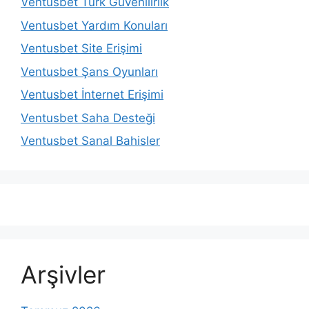
Ventusbet Türk Güvenilirlik
Ventusbet Yardım Konuları
Ventusbet Site Erişimi
Ventusbet Şans Oyunları
Ventusbet İnternet Erişimi
Ventusbet Saha Desteği
Ventusbet Sanal Bahisler
Arşivler