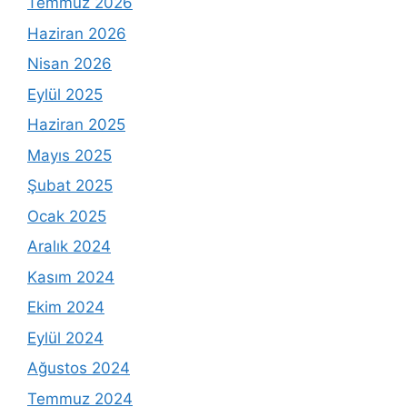
Temmuz 2026
Haziran 2026
Nisan 2026
Eylül 2025
Haziran 2025
Mayıs 2025
Şubat 2025
Ocak 2025
Aralık 2024
Kasım 2024
Ekim 2024
Eylül 2024
Ağustos 2024
Temmuz 2024