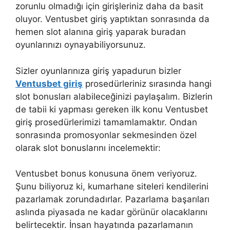
zorunlu olmadığı için girişleriniz daha da basit
oluyor. Ventusbet giriş yaptıktan sonrasında da
hemen slot alanına giriş yaparak buradan
oyunlarınızı oynayabiliyorsunuz.
Sizler oyunlarınıza giriş yapadurun bizler
Ventusbet giriş
prosedürleriniz sırasında hangi
slot bonusları alabileceğinizi paylaşalım. Bizlerin
de tabii ki yapması gereken ilk konu Ventusbet
giriş prosedürlerimizi tamamlamaktır. Ondan
sonrasında promosyonlar sekmesinden özel
olarak slot bonuslarını incelemektir:
Ventusbet bonus konusuna önem veriyoruz.
Şunu biliyoruz ki, kumarhane siteleri kendilerini
pazarlamak zorundadırlar. Pazarlama başarıları
aslında piyasada ne kadar görünür olacaklarını
belirtecektir. İnsan hayatında pazarlamanın