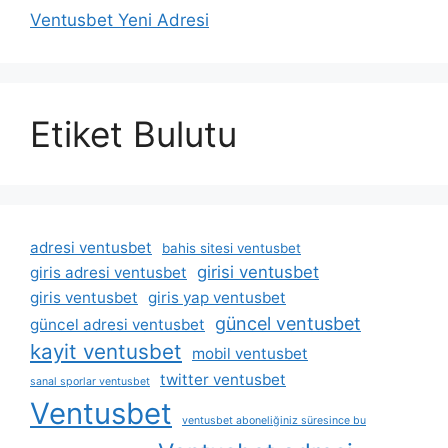
Ventusbet Yeni Adresi
Etiket Bulutu
adresi ventusbet
bahis sitesi ventusbet
girisi ventusbet
giris adresi ventusbet
giris ventusbet
giris yap ventusbet
güncel ventusbet
güncel adresi ventusbet
kayit ventusbet
mobil ventusbet
twitter ventusbet
sanal sporlar ventusbet
Ventusbet
ventusbet aboneliğiniz süresince bu