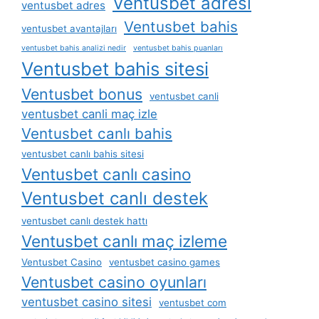
Ventusbet adresi
ventusbet adres
Ventusbet bahis
ventusbet avantajları
ventusbet bahis analizi nedir
ventusbet bahis puanları
Ventusbet bahis sitesi
Ventusbet bonus
ventusbet canli
ventusbet canli maç izle
Ventusbet canlı bahis
ventusbet canlı bahis sitesi
Ventusbet canlı casino
Ventusbet canlı destek
ventusbet canlı destek hattı
Ventusbet canlı maç izleme
Ventusbet Casino
ventusbet casino games
Ventusbet casino oyunları
ventusbet casino sitesi
ventusbet com