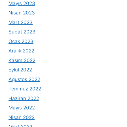
Mayıs 2023
Nisan 2023
Mart 2023
Şubat 2023
Ocak 2023
Aralık 2022
Kasım 2022
Eylül 2022
Ağustos 2022
Temmuz 2022
Haziran 2022
Mayıs 2022
Nisan 2022
Mart 2022