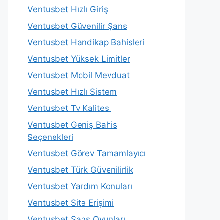
Ventusbet Hızlı Giriş
Ventusbet Güvenilir Şans
Ventusbet Handikap Bahisleri
Ventusbet Yüksek Limitler
Ventusbet Mobil Mevduat
Ventusbet Hızlı Sistem
Ventusbet Tv Kalitesi
Ventusbet Geniş Bahis
Seçenekleri
Ventusbet Görev Tamamlayıcı
Ventusbet Türk Güvenilirlik
Ventusbet Yardım Konuları
Ventusbet Site Erişimi
Ventusbet Şans Oyunları